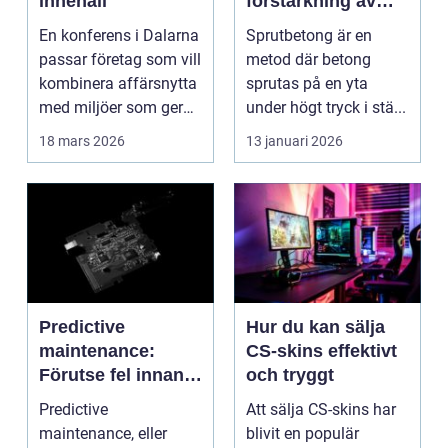
innehåll
förstärkning av
berg och betong
En konferens i Dalarna
Sprutbetong är en
passar företag som vill
metod där betong
kombinera affärsnytta
sprutas på en yta
med miljöer som ger
under högt tryck i stä...
lugn, fokus...
18 mars 2026
13 januari 2026
Predictive
Hur du kan sälja
maintenance:
CS-skins effektivt
Förutse fel innan
och tryggt
de uppstår med
Predictive
Att sälja CS-skins har
hjälp av sensorer
maintenance, eller
blivit en populär