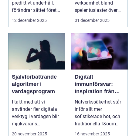
prediktivt underhåll,
verksamhet bland
förändrar sättet föret...
spelentusiaster över
hela v...
12 december 2025
01 december 2025
Självförbättrande
Digitalt
algoritmer i
immunförsvar:
vardagsprogram
Inspiration från
biologiska system
I takt med att vi
Nätverkssäkerhet står
för att stärka
använder fler digitala
inför allt mer
nätverkssäkerhet
verktyg i vardagen blir
sofistikerade hot, och
mjukvarans
traditionella f&oum...
anpassningsför...
20 november 2025
16 november 2025