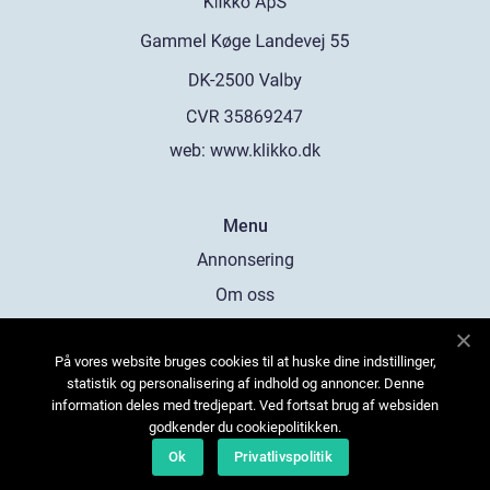
web:
www.klikko.dk
Menu
Annonsering
Om oss
Cookies
På vores website bruges cookies til at huske dine indstillinger,
Kontakta oss
statistik og personalisering af indhold og annoncer. Denne
Sitemap
information deles med tredjepart. Ved fortsat brug af websiden
godkender du cookiepolitikken.
Ok
Privatlivspolitik