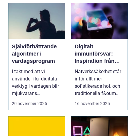
Självförbättrande
Digitalt
algoritmer i
immunförsvar:
vardagsprogram
Inspiration från
biologiska system
I takt med att vi
Nätverkssäkerhet står
för att stärka
använder fler digitala
inför allt mer
nätverkssäkerhet
verktyg i vardagen blir
sofistikerade hot, och
mjukvarans
traditionella f&oum...
anpassningsför...
20 november 2025
16 november 2025