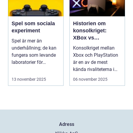
Spel som sociala
Historien om
experiment
konsolkriget:
XBox vs
Spel är mer än
PlayStation
underhållning; de kan
Konsolkriget mellan
fungera som levande
Xbox och PlayStation
laboratorier för
är en av de mest
m&aum...
kända rivaliteterna i
spelvä...
13 november 2025
06 november 2025
Adress