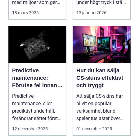
med miljöer som ger
under högt tryck i stä...
lugn, fokus...
18 mars 2026
13 januari 2026
Predictive
Hur du kan sälja
maintenance:
CS-skins effektivt
Förutse fel innan
och tryggt
de uppstår med
Predictive
Att sälja CS-skins har
hjälp av sensorer
maintenance, eller
blivit en populär
prediktivt underhåll,
verksamhet bland
förändrar sättet föret...
spelentusiaster över
hela v...
12 december 2025
01 december 2025