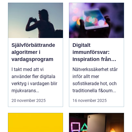
Självförbättrande
Digitalt
algoritmer i
immunförsvar:
vardagsprogram
Inspiration från
biologiska system
I takt med att vi
Nätverkssäkerhet står
för att stärka
använder fler digitala
inför allt mer
nätverkssäkerhet
verktyg i vardagen blir
sofistikerade hot, och
mjukvarans
traditionella f&oum...
anpassningsför...
20 november 2025
16 november 2025