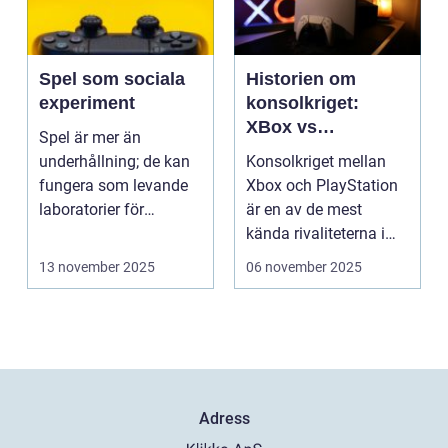
Spel som sociala
Historien om
experiment
konsolkriget:
XBox vs
Spel är mer än
PlayStation
underhållning; de kan
Konsolkriget mellan
fungera som levande
Xbox och PlayStation
laboratorier för
är en av de mest
m&aum...
kända rivaliteterna i
spelvä...
13 november 2025
06 november 2025
Adress