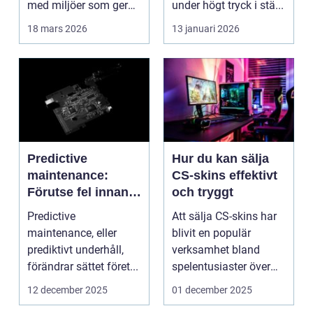
med miljöer som ger
under högt tryck i stä...
lugn, fokus...
18 mars 2026
13 januari 2026
Predictive
Hur du kan sälja
maintenance:
CS-skins effektivt
Förutse fel innan
och tryggt
de uppstår med
Predictive
Att sälja CS-skins har
hjälp av sensorer
maintenance, eller
blivit en populär
prediktivt underhåll,
verksamhet bland
förändrar sättet föret...
spelentusiaster över
hela v...
12 december 2025
01 december 2025