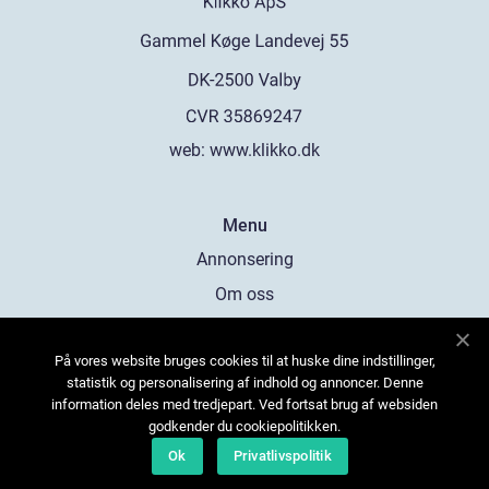
web:
www.klikko.dk
Menu
Annonsering
Om oss
Cookies
På vores website bruges cookies til at huske dine indstillinger,
Kontakta oss
statistik og personalisering af indhold og annoncer. Denne
Sitemap
information deles med tredjepart. Ved fortsat brug af websiden
godkender du cookiepolitikken.
Ok
Privatlivspolitik