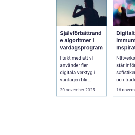
Självförbättrand
Digitalt
e algoritmer i
immunf
vardagsprogram
Inspira
biolog
I takt med att vi
Nätverks
system 
använder fler
står infö
stärka
digitala verktyg i
sofistike
nätver
vardagen blir
och tradi
t
mjukvarans
f&oum...
20 november 2025
16 novem
anpassningsför...