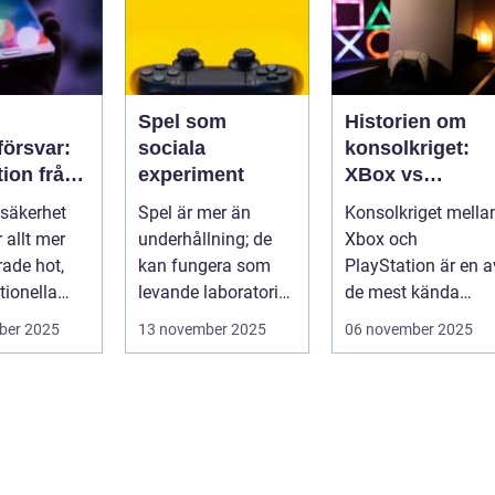
Spel som
Historien om
örsvar:
sociala
konsolkriget:
tion från
experiment
XBox vs
iska
PlayStation
säkerhet
Spel är mer än
Konsolkriget mella
för att
r allt mer
underhållning; de
Xbox och
rade hot,
kan fungera som
PlayStation är en a
kssäkerhe
tionella
levande laboratorier
de mest kända
för m&aum...
rivaliteterna i
ber 2025
13 november 2025
06 november 2025
spelvä...