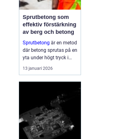
Sprutbetong som
effektiv förstärkning
av berg och betong
Sprutbetong
är en metod
där betong sprutas på en
yta under högt tryck i
stället för att gjutas i
13 januari 2026
formar. Tekniken a...