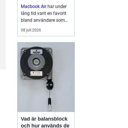
Macbook Air
har under
lång tid varit en favorit
bland användare som
vill ha en lätt, smidig och
08 juli 2026
samtidigt kraftfull dator
för arbete, studier och
kreativitet. Med apples
egna chip har serien
tagit...
Vad är balansblock
och hur används de