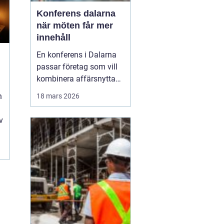
Konferens dalarna
när möten får mer
innehåll
En konferens i Dalarna
passar företag som vill
kombinera affärsnytta
med miljöer som ger
n
18 mars 2026
lugn, fokus och energi.
Här möts klassisk
v
landsbygd, djupa skogar,
glittrande sjöar och en
levande kulturhistoria
mitt i Sverige, på rimligt
avstånd från storst...