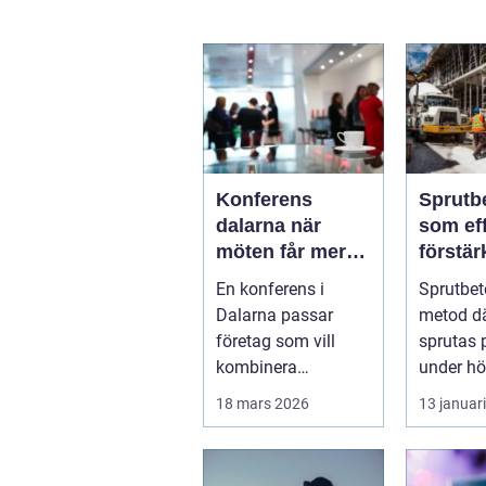
Konferens
Sprutb
dalarna när
som eff
möten får mer
förstär
innehåll
berg o
En konferens i
Sprutbet
Dalarna passar
metod d
företag som vill
sprutas 
kombinera
under hög
affärsnytta med
stä...
18 mars 2026
13 januar
miljöer som ger
lugn, fokus...