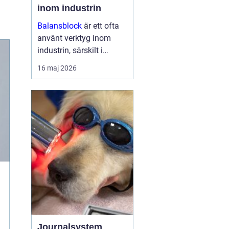
inom industrin
Balansblock
är ett ofta
använt verktyg inom
industrin, särskilt i
verkstads- och
16 maj 2026
produktionsmiljöer, där
det hjälper till att
effektivisera
arbetsfl&oum...
Journalsystem