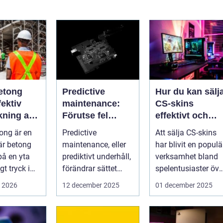
etong
Predictive
Hur du kan sälj
ektiv
maintenance:
CS-skins
kning av
Förutse fel
effektivt och
ch betong
innan de
tryggt
ong är en
Predictive
Att sälja CS-skins
uppstår med
är betong
maintenance, eller
har blivit en populä
hjälp av
på en yta
prediktivt underhåll,
verksamhet bland
sensorer
t tryck i
förändrar sättet
spelentusiaster öve
föret...
hela v...
i 2026
12 december 2025
01 december 2025