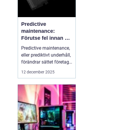
Predictive
maintenance:
Förutse fel innan de
uppstår med hjälp
Predictive maintenance,
av sensorer
eller prediktivt underhåll,
förändrar sättet företag
hanterar maskiner och
12 december 2025
utrustning. Istället för att
reagera först när något
går sönder, använder
system se...