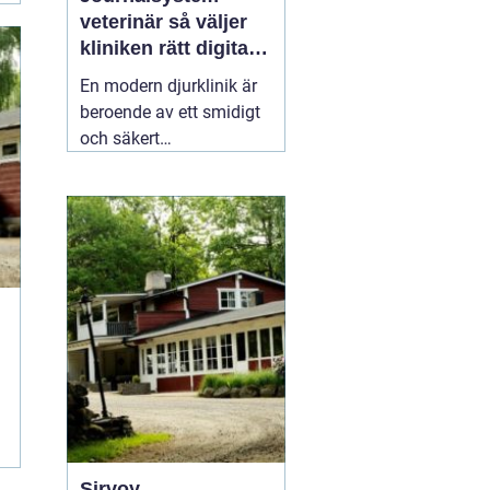
veterinär så väljer
kliniken rätt digitalt
stöd
En modern djurklinik är
beroende av ett smidigt
och säkert
journalsystem. Utan ett
fungerande digitalt flöde
blir vardagen snabbt
rörig: dubbelbokningar,
svåröverskådliga
journaler och onödigt
administrativt arbete. Ett
03 april 2026
Sirvoy