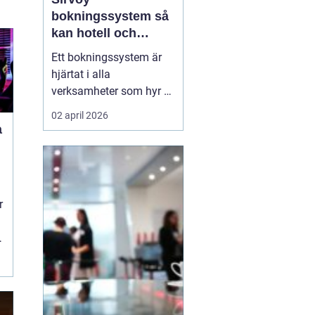
bokningssystem så
kan hotell och
uthyrning ta nästa
Ett bokningssystem är
steg
hjärtat i alla
verksamheter som hyr ut
rum, stugor eller andra
02 april 2026
objekt. När bokningarna
a
flyttar från telefon och
mejl till webben behövs
verktyg som är lätta att
förstå, fungerar dygnet
r
runt och minskar risken
för dubbelbokningar...
r