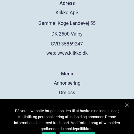
Adress
web:
www.klikko.dk
Menu
Annonsering
Om oss
Cookies
På vores website bruges cookies til at huske dine indstillinger,
Kontakta oss
statistik og personalisering af indhold og annoncer. Denne
Sitemap
information deles med tredjepart. Ved fortsat brug af websiden
godkender du cookiepolitikken.