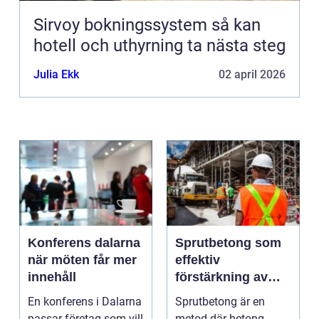
Sirvoy bokningssystem så kan
hotell och uthyrning ta nästa steg
Julia Ekk
02 april 2026
Konferens dalarna
Sprutbetong som
när möten får mer
effektiv
innehåll
förstärkning av
berg och betong
En konferens i Dalarna
Sprutbetong är en
passar företag som vill
metod där betong