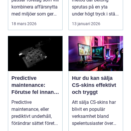
kombinera affärsnytta
sprutas på en yta
med miljöer som ger
under högt tryck i stä...
lugn, fokus...
18 mars 2026
13 januari 2026
Predictive
Hur du kan sälja
maintenance:
CS-skins effektivt
Förutse fel innan
och tryggt
de uppstår med
Predictive
Att sälja CS-skins har
hjälp av sensorer
maintenance, eller
blivit en populär
prediktivt underhåll,
verksamhet bland
förändrar sättet föret...
spelentusiaster över
hela v...