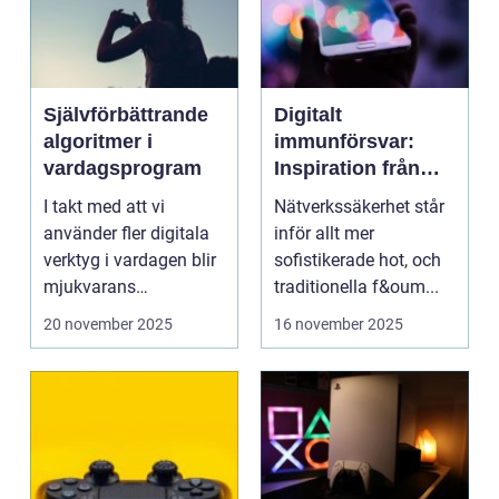
Självförbättrande
Digitalt
algoritmer i
immunförsvar:
vardagsprogram
Inspiration från
biologiska system
I takt med att vi
Nätverkssäkerhet står
för att stärka
använder fler digitala
inför allt mer
nätverkssäkerhet
verktyg i vardagen blir
sofistikerade hot, och
mjukvarans
traditionella f&oum...
anpassningsför...
20 november 2025
16 november 2025