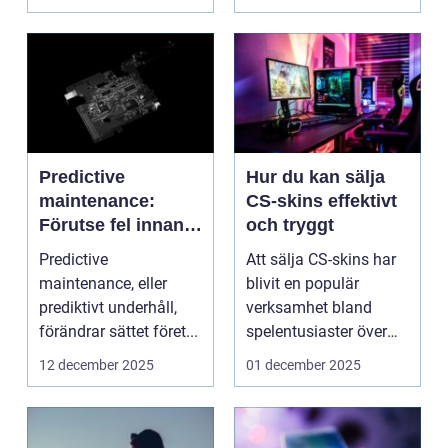
Predictive
Hur du kan sälja
maintenance:
CS-skins effektivt
Förutse fel innan
och tryggt
de uppstår med
Predictive
Att sälja CS-skins har
hjälp av sensorer
maintenance, eller
blivit en populär
prediktivt underhåll,
verksamhet bland
förändrar sättet föret...
spelentusiaster över
hela v...
12 december 2025
01 december 2025