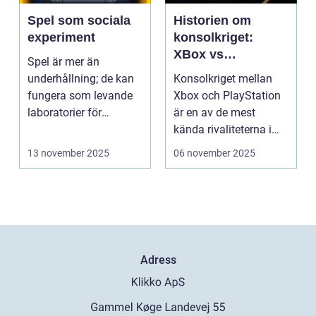
Spel som sociala
Historien om
experiment
konsolkriget:
XBox vs
Spel är mer än
PlayStation
underhållning; de kan
Konsolkriget mellan
fungera som levande
Xbox och PlayStation
laboratorier för
är en av de mest
m&aum...
kända rivaliteterna i
spelvä...
13 november 2025
06 november 2025
Adress