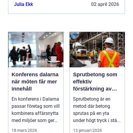
Julia Ekk
02 april 2026
Konferens dalarna
Sprutbetong som
när möten får mer
effektiv
innehåll
förstärkning av
berg och betong
En konferens i Dalarna
Sprutbetong är en
passar företag som vill
metod där betong
kombinera affärsnytta
sprutas på en yta
med miljöer som ger
under högt tryck i stä...
lugn, fokus...
18 mars 2026
13 januari 2026