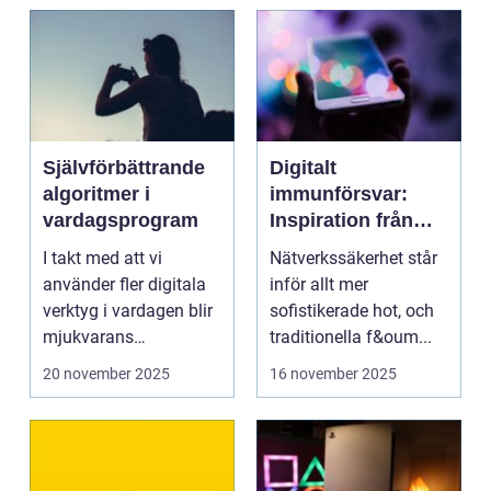
Självförbättrande
Digitalt
algoritmer i
immunförsvar:
vardagsprogram
Inspiration från
biologiska system
I takt med att vi
Nätverkssäkerhet står
för att stärka
använder fler digitala
inför allt mer
nätverkssäkerhet
verktyg i vardagen blir
sofistikerade hot, och
mjukvarans
traditionella f&oum...
anpassningsför...
20 november 2025
16 november 2025