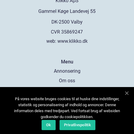
web:
www.klikko.dk
Menu
Annonsering
Om oss
Cookies
På vores website bruges cookies til at huske dine indstillinger,
Kontakta oss
statistik og personalisering af indhold og annoncer. Denne
Sitemap
information deles med tredjepart. Ved fortsat brug af websiden
godkender du cookiepolitikken.
Ok
Privatlivspolitik