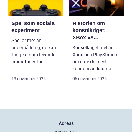
Spel som sociala
Historien om
experiment
konsolkriget:
XBox vs
Spel är mer än
PlayStation
underhållning; de kan
Konsolkriget mellan
fungera som levande
Xbox och PlayStation
laboratorier för
är en av de mest
m&aum...
kända rivaliteterna i
spelvä...
13 november 2025
06 november 2025
Adress