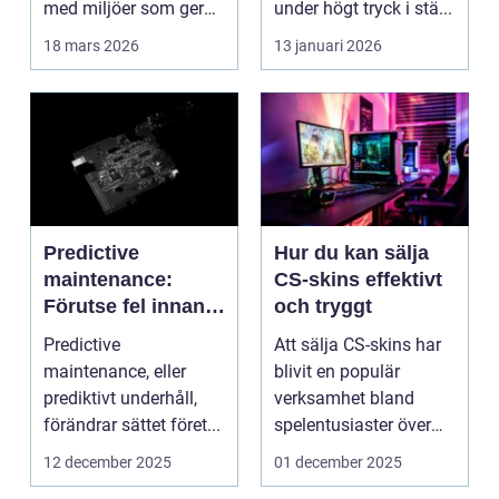
med miljöer som ger
under högt tryck i stä...
lugn, fokus...
18 mars 2026
13 januari 2026
Predictive
Hur du kan sälja
maintenance:
CS-skins effektivt
Förutse fel innan
och tryggt
de uppstår med
Predictive
Att sälja CS-skins har
hjälp av sensorer
maintenance, eller
blivit en populär
prediktivt underhåll,
verksamhet bland
förändrar sättet föret...
spelentusiaster över
hela v...
12 december 2025
01 december 2025