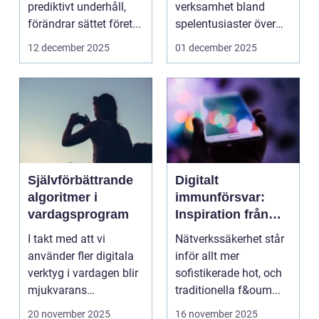
prediktivt underhåll,
verksamhet bland
förändrar sättet föret...
spelentusiaster över
hela v...
12 december 2025
01 december 2025
Självförbättrande
Digitalt
algoritmer i
immunförsvar:
vardagsprogram
Inspiration från
biologiska system
I takt med att vi
Nätverkssäkerhet står
för att stärka
använder fler digitala
inför allt mer
nätverkssäkerhet
verktyg i vardagen blir
sofistikerade hot, och
mjukvarans
traditionella f&oum...
anpassningsför...
20 november 2025
16 november 2025