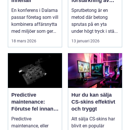
innehåll
förstärkning av
berg och betong
En konferens i Dalarna
Sprutbetong är en
passar företag som vill
metod där betong
kombinera affärsnytta
sprutas på en yta
med miljöer som ger
under högt tryck i stä...
lugn, fokus...
18 mars 2026
13 januari 2026
Predictive
Hur du kan sälja
maintenance:
CS-skins effektivt
Förutse fel innan
och tryggt
de uppstår med
Predictive
Att sälja CS-skins har
hjälp av sensorer
maintenance, eller
blivit en populär