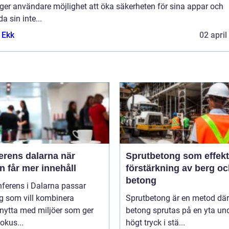
ger användare möjlighet att öka säkerheten för sina appar och
a sin inte...
 Ekk
02 april
rens dalarna när
Sprutbetong som effekt
 får mer innehåll
förstärkning av berg o
betong
ferens i Dalarna passar
g som vill kombinera
Sprutbetong är en metod där
nytta med miljöer som ger
betong sprutas på en yta un
fokus...
högt tryck i stä...