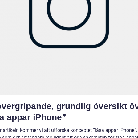
vergripande, grundlig översikt ö
sa appar iPhone”
r artikeln kommer vi att utforska konceptet ”låsa appar iPhone”,
n som ger användare möjlighet att öka säkerheten för sina appa