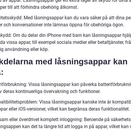
d av appar: Låsningsappar ger ett extra lager av skydd för dina 
per till att förhindra obehörig åtkomst.
gritetsskydd: Med låsningsappar kan du vara säker på att dina pe
er och konversationer inte lämnas öppna för obehöriga ögon.
skydd: Om du delar din iPhone med barn kan låsningsappar hjälpa
da vissa appar, till exempel sociala medier eller betaltjänster, fr
ig användning eller köp.
kdelarna med låsningsappar kan
:
eriförbrukning: Vissa låsningsappar kan påverka batteriförbrukn
v deras kontinuerliga övervakning och funktioner.
atibilitetsproblem: Vissa låsningsappar kanske inte är kompati
par eller iOS-versioner, vilket kan begränsa deras funktionalitet.
sam eller överdrivet komplett inloggning: Beroende på säkerhet
ingsappen kan det ta längre tid att logga in på appar, vilket kan 