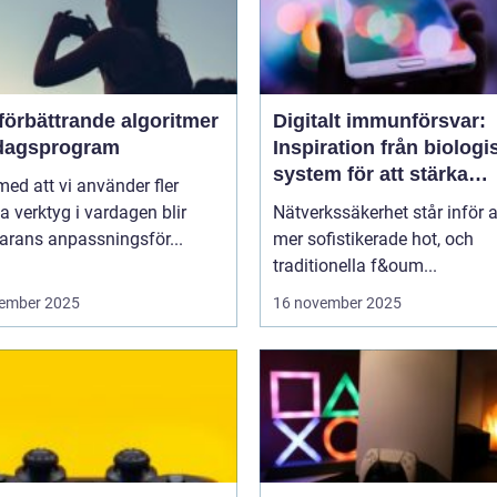
förbättrande algoritmer
Digitalt immunförsvar:
rdagsprogram
Inspiration från biologi
system för att stärka
 med att vi använder fler
nätverkssäkerhet
la verktyg i vardagen blir
Nätverkssäkerhet står inför a
arans anpassningsför...
mer sofistikerade hot, och
traditionella f&oum...
ember 2025
16 november 2025