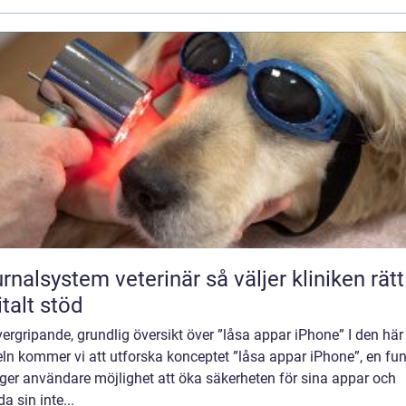
lsystem veterinär så väljer kliniken rätt
italt stöd
ergripande, grundlig översikt över ”låsa appar iPhone” I den här
eln kommer vi att utforska konceptet ”låsa appar iPhone”, en fu
ger användare möjlighet att öka säkerheten för sina appar och
a sin inte...