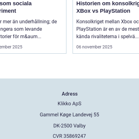
 som sociala
Historien om konsolkrig
riment
XBox vs PlayStation
r mer än underhållning; de
Konsolkriget mellan Xbox o
ungera som levande
PlayStation är en av de mest
torier för m&aum...
kända rivaliteterna i spelvä...
ember 2025
06 november 2025
Adress