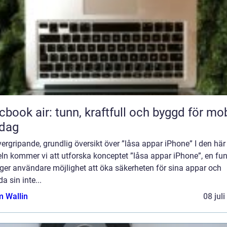
book air: tunn, kraftfull och byggd för mob
rdag
ergripande, grundlig översikt över ”låsa appar iPhone” I den här
eln kommer vi att utforska konceptet ”låsa appar iPhone”, en fu
ger användare möjlighet att öka säkerheten för sina appar och
a sin inte...
 Wallin
08 jul