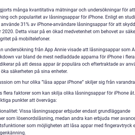
 gjorts många kvantitativa mätningar och undersökningar för att
ing och popularitet av låsningsappar för iPhone. Enligt en studi
a använde 31% av iPhone-användare låsningsappar för att skydd
r 2020. Detta visar på en ökad medvetenhet om behovet av säke
gritet på mobiltelefoner.
n undersökning från App Annie visade att låsningsappar som 
kdown var bland de mest nedladdade apparna för iPhone i flera 
ndikerar på att dessa appar är populära och eftertraktade av an
l öka säkerheten på sina enheter.
ssion om hur olika ”låsa appar iPhone” skiljer sig från varandra
s flera faktorer som kan skilja olika låsningsappar för iPhone åt
ktiga punkter att överväga:
ionalitet: Vissa låsningsappar erbjuder endast grundläggande
ner som lösenordslåsning, medan andra kan erbjuda mer avanc
tsfunktioner som möjligheten att låsa appar med fingeravtryck e
igenkänning.