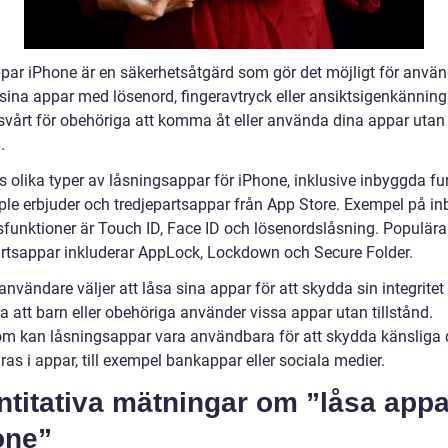
par iPhone är en säkerhetsåtgärd som gör det möjligt för använ
sina appar med lösenord, fingeravtryck eller ansiktsigenkänning
 svårt för obehöriga att komma åt eller använda dina appar utan
.
s olika typer av låsningsappar för iPhone, inklusive inbyggda fu
le erbjuder och tredjepartsappar från App Store. Exempel på i
sfunktioner är Touch ID, Face ID och lösenordslåsning. Populära
artsappar inkluderar AppLock, Lockdown och Secure Folder.
vändare väljer att låsa sina appar för att skydda sin integritet
a att barn eller obehöriga använder vissa appar utan tillstånd.
m kan låsningsappar vara användbara för att skydda känsliga 
as i appar, till exempel bankappar eller sociala medier.
titativa mätningar om ”låsa appa
one”