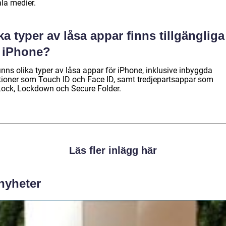
ala medier.
ka typer av låsa appar finns tillgängliga
r iPhone?
inns olika typer av låsa appar för iPhone, inklusive inbyggda
tioner som Touch ID och Face ID, samt tredjepartsappar som
ock, Lockdown och Secure Folder.
Läs fler inlägg här
 nyheter