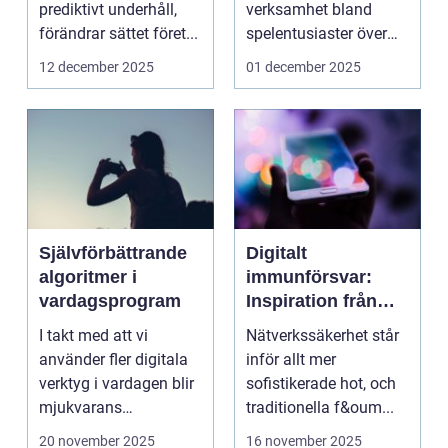
prediktivt underhåll,
verksamhet bland
förändrar sättet föret...
spelentusiaster över
hela v...
12 december 2025
01 december 2025
Självförbättrande
Digitalt
algoritmer i
immunförsvar:
vardagsprogram
Inspiration från
biologiska system
I takt med att vi
Nätverkssäkerhet står
för att stärka
använder fler digitala
inför allt mer
nätverkssäkerhet
verktyg i vardagen blir
sofistikerade hot, och
mjukvarans
traditionella f&oum...
anpassningsför...
20 november 2025
16 november 2025