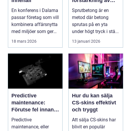
innehåll
förstärkning av
berg och betong
En konferens i Dalarna
Sprutbetong är en
passar företag som vill
metod där betong
kombinera affärsnytta
sprutas på en yta
med miljöer som ger
under högt tryck i stä...
lugn, fokus...
18 mars 2026
13 januari 2026
Predictive
Hur du kan sälja
maintenance:
CS-skins effektivt
Förutse fel innan
och tryggt
de uppstår med
Predictive
Att sälja CS-skins har
hjälp av sensorer
maintenance, eller
blivit en populär