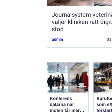
Journalsystem veterinär
väljer kliniken rätt digit
stöd
admin
03
Konferens
Sprutb
dalarna när
som eff
möten får mer
förstär