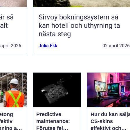
 så
Sirvoy bokningssystem så
alt
kan hotell och uthyrning ta
nästa steg
 april 2026
Julia Ekk
02 april 2026
etong
Predictive
Hur du kan sälj
ektiv
maintenance:
CS-skins
kning av
Förutse fel
effektivt och