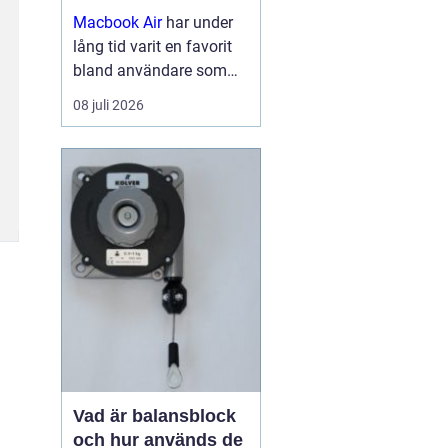
Macbook Air
har under
lång tid varit en favorit
bland användare som
vill ha en lätt, smidig och
08 juli 2026
samtidigt kraftfull dator
för arbete, studier och
kreativitet. Med apples
egna chip har serien
tagit...
Vad är balansblock
och hur används de