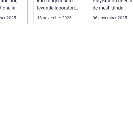
rade hot,
kan fungera som
PlayStation är en a
kssäkerhe
tionella
levande laboratorier
de mest kända
för m&aum...
rivaliteterna i
ber 2025
13 november 2025
06 november 2025
spelvä...