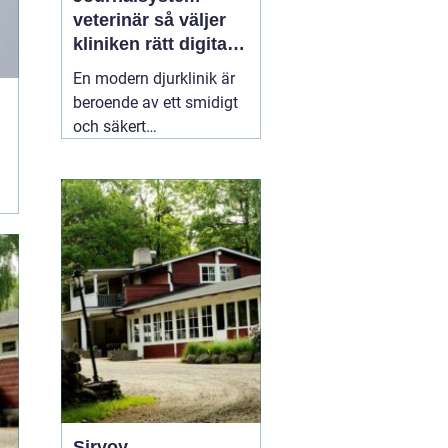
veterinär så väljer
kliniken rätt digitalt
stöd
En modern djurklinik är
beroende av ett smidigt
och säkert
journalsystem. Utan ett
fungerande digitalt flöde
blir vardagen snabbt
rörig: dubbelbokningar,
svåröverskådliga
journaler och onödigt
administrativt arbete. Ett
03 april 2026
Sirvoy