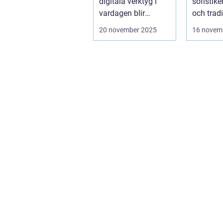
digitala verktyg i
sofistike
nätver
vardagen blir
och tradi
t
mjukvarans
f&oum...
20 november 2025
16 novem
anpassningsför...