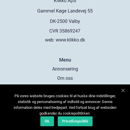
web:
www.klikko.dk
Menu
Annonsering
Om oss
Cookies
På vores website bruges cookies til at huske dine indstillinger,
Kontakta oss
statistik og personalisering af indhold og annoncer. Denne
Sitemap
information deles med tredjepart. Ved fortsat brug af websiden
godkender du cookiepolitikken.
Ok
Privatlivspolitik