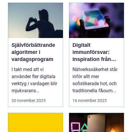
Självförbättrande
Digitalt
algoritmer i
immunförsvar:
vardagsprogram
Inspiration från
biologiska system
I takt med att vi
Nätverkssäkerhet står
för att stärka
använder fler digitala
inför allt mer
nätverkssäkerhet
verktyg i vardagen blir
sofistikerade hot, och
mjukvarans
traditionella f&oum...
anpassningsför...
20 november 2025
16 november 2025