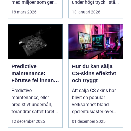
med miljöer som ger
under högt tryck i stä...
lugn, fokus...
18 mars 2026
13 januari 2026
Predictive
Hur du kan sälja
maintenance:
CS-skins effektivt
Förutse fel innan
och tryggt
de uppstår med
Predictive
Att sälja CS-skins har
hjälp av sensorer
maintenance, eller
blivit en populär
prediktivt underhåll,
verksamhet bland
förändrar sättet föret...
spelentusiaster över
hela v...
12 december 2025
01 december 2025