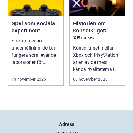
Spel som sociala
Historien om
experiment
konsolkriget:
XBox vs
Spel är mer än
PlayStation
underhållning; de kan
Konsolkriget mellan
fungera som levande
Xbox och PlayStation
laboratorier för
är en av de mest
m&aum...
kända rivaliteterna i
spelvä...
13 november 2025
06 november 2025
Adress