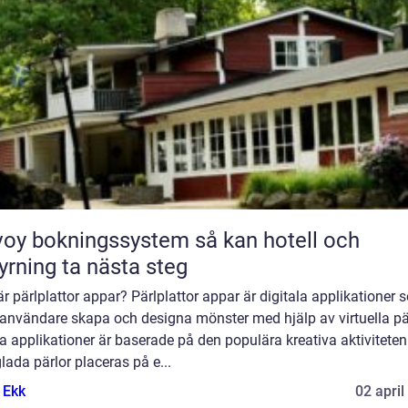
y bokningssystem så kan hotell och
yrning ta nästa steg
r pärlplattor appar? Pärlplattor appar är digitala applikationer
 användare skapa och designa mönster med hjälp av virtuella pär
 applikationer är baserade på den populära kreativa aktiviteten
lada pärlor placeras på e...
 Ekk
02 april