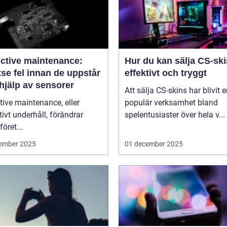
ictive maintenance:
Hur du kan sälja CS-sk
se fel innan de uppstår
effektivt och tryggt
hjälp av sensorer
Att sälja CS-skins har blivit 
tive maintenance, eller
populär verksamhet bland
tivt underhåll, förändrar
spelentusiaster över hela v...
föret...
ember 2025
01 december 2025