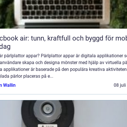
book air: tunn, kraftfull och byggd för mob
rdag
r pärlplattor appar? Pärlplattor appar är digitala applikationer
 användare skapa och designa mönster med hjälp av virtuella pär
 applikationer är baserade på den populära kreativa aktiviteten
lada pärlor placeras på e...
 Wallin
08 jul