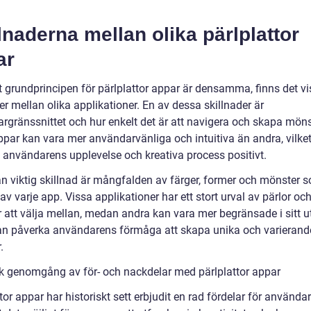
lnaderna mellan olika pärlplattor
ar
tt grundprincipen för pärlplattor appar är densamma, finns det v
er mellan olika applikationer. En av dessa skillnader är
rgränssnittet och hur enkelt det är att navigera och skapa möns
ppar kan vara mer användarvänliga och intuitiva än andra, vilke
 användarens upplevelse och kreativa process positivt.
n viktig skillnad är mångfalden av färger, former och mönster 
av varje app. Vissa applikationer har ett stort urval av pärlor oc
 att välja mellan, medan andra kan vara mer begränsade i sitt u
an påverka användarens förmåga att skapa unika och varierand
.
sk genomgång av för- och nackdelar med pärlplattor appar
tor appar har historiskt sett erbjudit en rad fördelar för använda