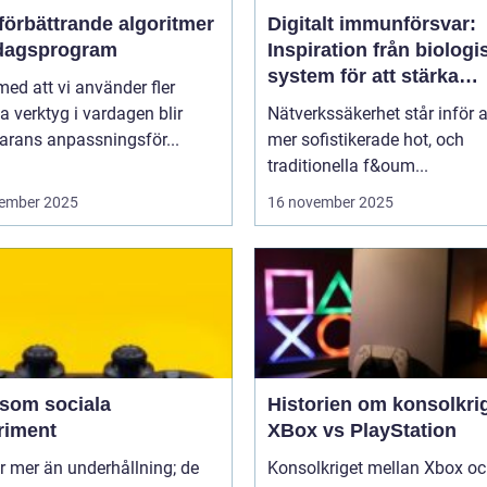
förbättrande algoritmer
Digitalt immunförsvar:
rdagsprogram
Inspiration från biologi
system för att stärka
 med att vi använder fler
nätverkssäkerhet
la verktyg i vardagen blir
Nätverkssäkerhet står inför a
arans anpassningsför...
mer sofistikerade hot, och
traditionella f&oum...
ember 2025
16 november 2025
 som sociala
Historien om konsolkrig
riment
XBox vs PlayStation
r mer än underhållning; de
Konsolkriget mellan Xbox o