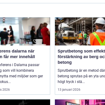
rens dalarna när
Sprutbetong som effekt
 får mer innehåll
förstärkning av berg o
betong
ferens i Dalarna passar
g som vill kombinera
Sprutbetong är en metod där
nytta med miljöer som ger
betong sprutas på en yta un
fokus...
högt tryck i stä...
s 2026
13 januari 2026