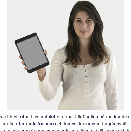
s ett brett utbud av pärlplattor appar tillgängliga på marknaden 
ppar är utformade för barn och har enklare användargränssnitt 
, medan andra är mer avancerade och riktar sig till vuxna och kr