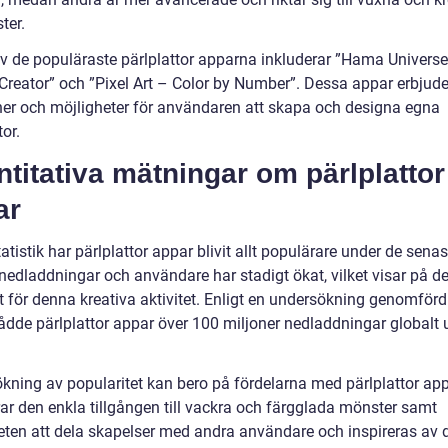
ter.
v de populäraste pärlplattor apparna inkluderar ”Hama Universe
Creator” och ”Pixel Art – Color by Number”. Dessa appar erbjude
ner och möjligheter för användaren att skapa och designa egna
tor.
titativa mätningar om pärlplattor
ar
tatistik har pärlplattor appar blivit allt populärare under de senas
nedladdningar och användare har stadigt ökat, vilket visar på de
et för denna kreativa aktivitet. Enligt en undersökning genomför
ådde pärlplattor appar över 100 miljoner nedladdningar globalt 
kning av popularitet kan bero på fördelarna med pärlplattor ap
rar den enkla tillgången till vackra och färgglada mönster samt
eten att dela skapelser med andra användare och inspireras av 