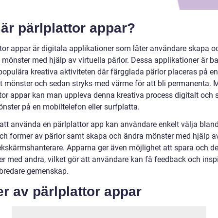
är pärlplattor appar?
ttor appar är digitala applikationer som låter användare skapa o
 mönster med hjälp av virtuella pärlor. Dessa applikationer är b
opulära kreativa aktiviteten där färgglada pärlor placeras på en
ett mönster och sedan stryks med värme för att bli permanenta. 
ttor appar kan man uppleva denna kreativa process digitalt och
nster på en mobiltelefon eller surfplatta.
tt använda en pärlplattor app kan användare enkelt välja bland
och former av pärlor samt skapa och ändra mönster med hjälp a
ekskärmshanterare. Apparna ger även möjlighet att spara och de
er med andra, vilket gör att användare kan få feedback och insp
 bredare gemenskap.
r av pärlplattor appar