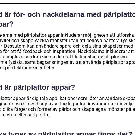
 är för- och nackdelarna med pärlplatt
par?
elarna med pärlplattor appar inkluderar möjligheten att utforska
tivitet och skapa vackra mönster utan att behöva hantera fysisk
or. Dessutom kan användare spara och dela sina skapelser med
 för att få feedback och inspiration. Nackdelarna inkluderar att
tala upplevelsen kan sakna den taktila känslan av att placera
orna fysiskt, samt begränsningen av att använda pärlplattor app
st på elektroniska enheter.
 är pärlplattor appar?
plattor appar är digitala applikationer som låter användare skap
gna mönster med hjälp av virtuella pärlor. Användarna kan välja
d olika färger och former av pärlor och skapa egna mönster på 
telefon eller surfplatta.
ka typer av pärlplattor appar finns det?