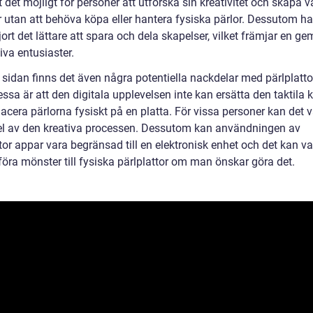
t det möjligt för personer att utforska sin kreativitet och skapa 
 utan att behöva köpa eller hantera fysiska pärlor. Dessutom h
ort det lättare att spara och dela skapelser, vilket främjar en 
iva entusiaster.
 sidan finns det även några potentiella nackdelar med pärlplatto
ssa är att den digitala upplevelsen inte kan ersätta den taktila 
lacera pärlorna fysiskt på en platta. För vissa personer kan det 
del av den kreativa processen. Dessutom kan användningen av
tor appar vara begränsad till en elektronisk enhet och det kan va
föra mönster till fysiska pärlplattor om man önskar göra det.