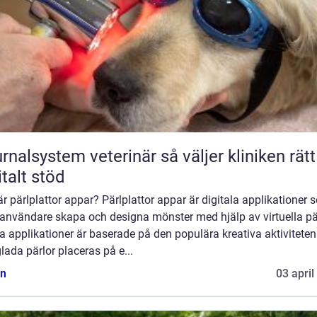
lsystem veterinär så väljer kliniken rätt
italt stöd
r pärlplattor appar? Pärlplattor appar är digitala applikationer
 användare skapa och designa mönster med hjälp av virtuella pär
 applikationer är baserade på den populära kreativa aktiviteten
lada pärlor placeras på e...
n
03 april