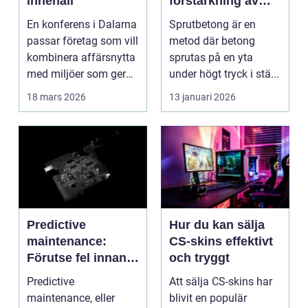
innehåll
förstärkning av
berg och betong
En konferens i Dalarna
Sprutbetong är en
passar företag som vill
metod där betong
kombinera affärsnytta
sprutas på en yta
med miljöer som ger
under högt tryck i stä...
lugn, fokus...
18 mars 2026
13 januari 2026
Predictive
Hur du kan sälja
maintenance:
CS-skins effektivt
Förutse fel innan
och tryggt
de uppstår med
Predictive
Att sälja CS-skins har
hjälp av sensorer
maintenance, eller
blivit en populär