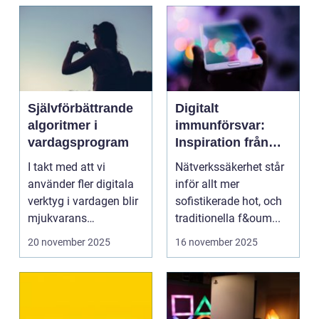
Självförbättrande
Digitalt
algoritmer i
immunförsvar:
vardagsprogram
Inspiration från
biologiska system
I takt med att vi
Nätverkssäkerhet står
för att stärka
använder fler digitala
inför allt mer
nätverkssäkerhet
verktyg i vardagen blir
sofistikerade hot, och
mjukvarans
traditionella f&oum...
anpassningsför...
20 november 2025
16 november 2025