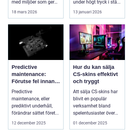
med miljöer som ger
under högt tryck i stä...
lugn, fokus...
18 mars 2026
13 januari 2026
Predictive
Hur du kan sälja
maintenance:
CS-skins effektivt
Förutse fel innan
och tryggt
de uppstår med
Predictive
Att sälja CS-skins har
hjälp av sensorer
maintenance, eller
blivit en populär
prediktivt underhåll,
verksamhet bland
förändrar sättet föret...
spelentusiaster över
hela v...
12 december 2025
01 december 2025