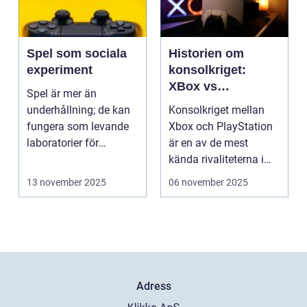
Spel som sociala
Historien om
experiment
konsolkriget:
XBox vs
Spel är mer än
PlayStation
underhållning; de kan
Konsolkriget mellan
fungera som levande
Xbox och PlayStation
laboratorier för
är en av de mest
m&aum...
kända rivaliteterna i
spelvä...
13 november 2025
06 november 2025
Adress