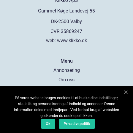
web:
www.klikko.dk
Menu
Annonsering
Om oss
Cookies
På vores website bruges cookies til at huske dine indstillinger,
Kontakta oss
statistik og personalisering af indhold og annoncer. Denne
Sitemap
information deles med tredjepart. Ved fortsat brug af websiden
godkender du cookiepolitikken.
Ok
Privatlivspolitik