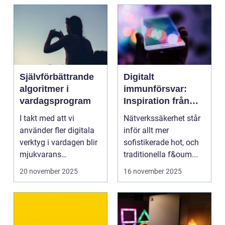
Självförbättrande
Digitalt
algoritmer i
immunförsvar:
vardagsprogram
Inspiration från
biologiska system
I takt med att vi
Nätverkssäkerhet står
för att stärka
använder fler digitala
inför allt mer
nätverkssäkerhet
verktyg i vardagen blir
sofistikerade hot, och
mjukvarans
traditionella f&oum...
anpassningsför...
20 november 2025
16 november 2025