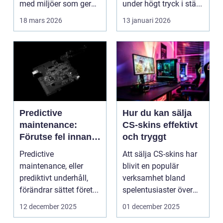
med miljöer som ger
under högt tryck i stä...
lugn, fokus...
18 mars 2026
13 januari 2026
Predictive
Hur du kan sälja
maintenance:
CS-skins effektivt
Förutse fel innan
och tryggt
de uppstår med
Predictive
Att sälja CS-skins har
hjälp av sensorer
maintenance, eller
blivit en populär
prediktivt underhåll,
verksamhet bland
förändrar sättet föret...
spelentusiaster över
hela v...
12 december 2025
01 december 2025