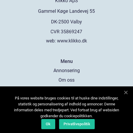
web:
www.klikko.dk
Menu
Annonsering
Om oss
Cookies
På vores website bruges cookies til at huske dine indstillinger,
Kontakta oss
statistik og personalisering af indhold og annoncer. Denne
Sitemap
information deles med tredjepart. Ved fortsat brug af websiden
godkender du cookiepolitikken.
Ok
Privatlivspolitik