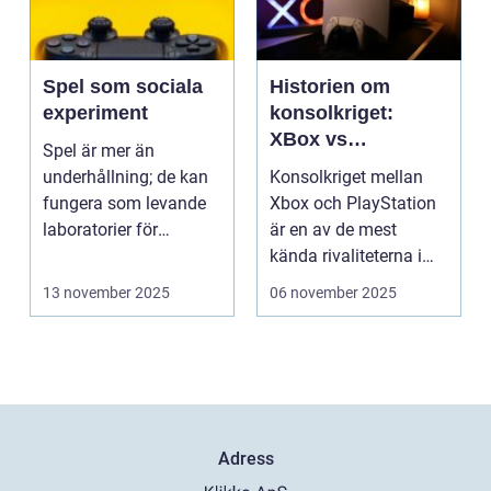
Spel som sociala
Historien om
experiment
konsolkriget:
XBox vs
Spel är mer än
PlayStation
underhållning; de kan
Konsolkriget mellan
fungera som levande
Xbox och PlayStation
laboratorier för
är en av de mest
m&aum...
kända rivaliteterna i
spelvä...
13 november 2025
06 november 2025
Adress