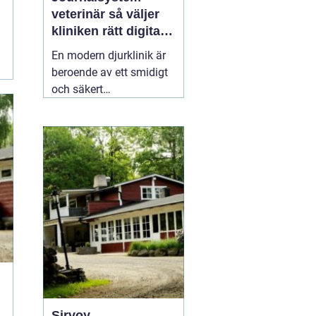
veterinär så väljer
kliniken rätt digitalt
stöd
En modern djurklinik är
beroende av ett smidigt
och säkert
journalsystem. Utan ett
fungerande digitalt flöde
blir vardagen snabbt
rörig: dubbelbokningar,
svåröverskådliga
journaler och onödigt
administrativt arbete. Ett
03 april 2026
Sirvoy