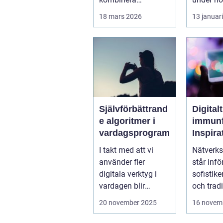
affärsnytta med
stä...
18 mars 2026
13 januar
miljöer som ger
lugn, fokus...
Självförbättrand
Digitalt
e algoritmer i
immunf
vardagsprogram
Inspira
biolog
I takt med att vi
Nätverks
system 
använder fler
står infö
stärka
digitala verktyg i
sofistike
nätver
vardagen blir
och tradi
t
mjukvarans
f&oum...
20 november 2025
16 novem
anpassningsför...