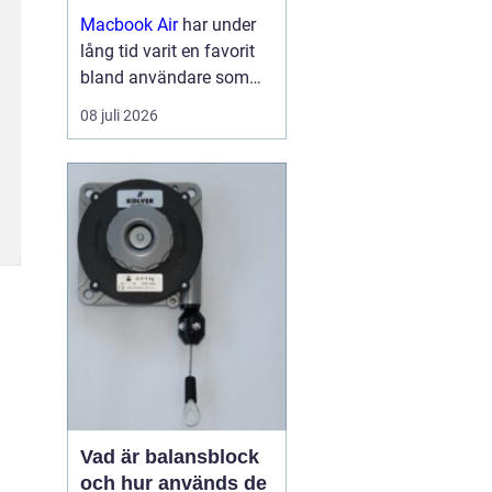
Macbook Air
har under
lång tid varit en favorit
bland användare som
vill ha en lätt, smidig och
08 juli 2026
samtidigt kraftfull dator
för arbete, studier och
kreativitet. Med apples
egna chip har serien
tagit...
Vad är balansblock
och hur används de