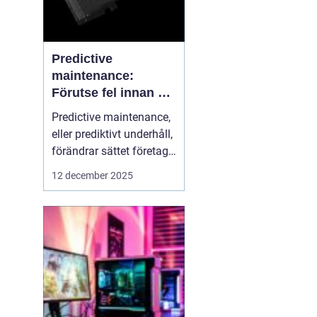
Predictive
maintenance:
Förutse fel innan de
uppstår med hjälp
Predictive maintenance,
av sensorer
eller prediktivt underhåll,
förändrar sättet företag
hanterar maskiner och
12 december 2025
utrustning. Istället för att
reagera först när något
går sönder, använder
system se...