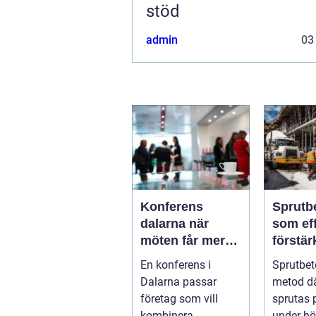
stöd
admin
03
Konferens
Sprutb
dalarna när
som eff
möten får mer
förstär
innehåll
berg o
En konferens i
Sprutbet
Dalarna passar
metod d
företag som vill
sprutas 
kombinera
under hög