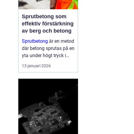
Sprutbetong som
effektiv förstärkning
av berg och betong
Sprutbetong
är en metod
där betong sprutas på en
yta under högt tryck i
stället för att gjutas i
13 januari 2026
formar. Tekniken a...