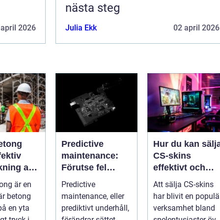
nästa steg
 april 2026
Julia Ekk
02 april 2026
etong
Predictive
Hur du kan sälj
ektiv
maintenance:
CS-skins
kning av
Förutse fel
effektivt och
ch betong
innan de
tryggt
ong är en
Predictive
Att sälja CS-skins
uppstår med
är betong
maintenance, eller
har blivit en populä
hjälp av
på en yta
prediktivt underhåll,
verksamhet bland
sensorer
t tryck i
förändrar sättet
spelentusiaster öve