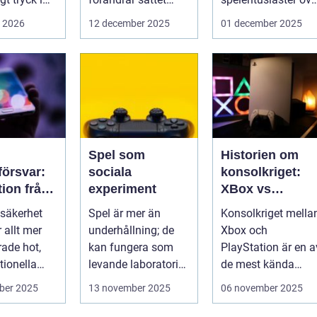
föret...
hela v...
i 2026
12 december 2025
01 december 2025
Spel som
Historien om
örsvar:
sociala
konsolkriget:
tion från
experiment
XBox vs
iska
PlayStation
säkerhet
Spel är mer än
Konsolkriget mella
för att
r allt mer
underhållning; de
Xbox och
rade hot,
kan fungera som
PlayStation är en a
kssäkerhe
tionella
levande laboratorier
de mest kända
för m&aum...
rivaliteterna i
ber 2025
13 november 2025
06 november 2025
spelvä...