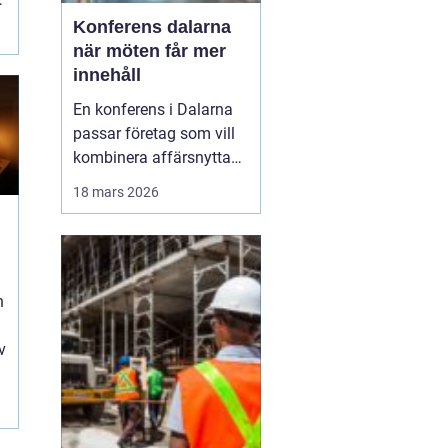
Konferens dalarna
när möten får mer
innehåll
En konferens i Dalarna
passar företag som vill
kombinera affärsnytta
med miljöer som ger
18 mars 2026
lugn, fokus och energi.
Här möts klassisk
landsbygd, djupa skogar,
glittrande sjöar och en
n
levande kulturhistoria
mitt i Sverige, på rimligt
v
avstånd från storst...