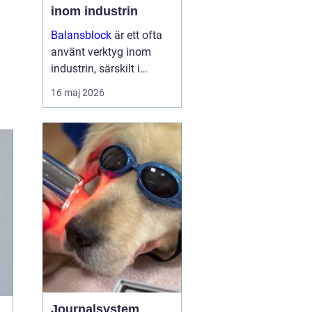
inom industrin
Balansblock
är ett ofta
använt verktyg inom
industrin, särskilt i
verkstads- och
16 maj 2026
produktionsmiljöer, där
det hjälper till att
effektivisera
arbetsfl&oum...
Journalsystem