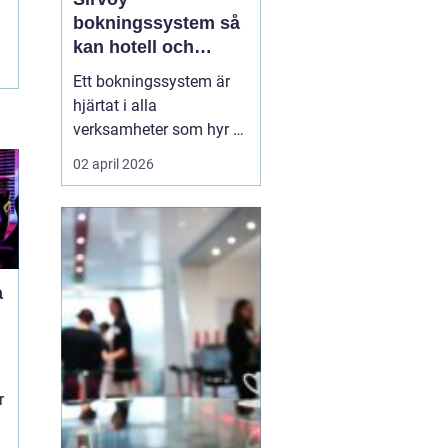
bokningssystem så
kan hotell och
uthyrning ta nästa
Ett bokningssystem är
steg
hjärtat i alla
verksamheter som hyr ut
rum, stugor eller andra
02 april 2026
objekt. När bokningarna
flyttar från telefon och
mejl till webben behövs
verktyg som är lätta att
förstå, fungerar dygnet
a
runt och minskar risken
för dubbelbokningar...
r
r