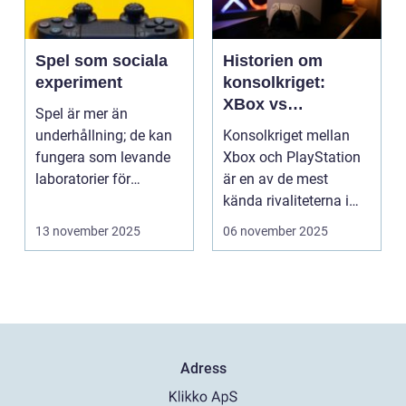
Spel som sociala
Historien om
experiment
konsolkriget:
XBox vs
Spel är mer än
PlayStation
underhållning; de kan
Konsolkriget mellan
fungera som levande
Xbox och PlayStation
laboratorier för
är en av de mest
m&aum...
kända rivaliteterna i
spelvä...
13 november 2025
06 november 2025
Adress