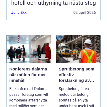
hotell och uthyrning ta nästa steg
Julia Ekk
02 april 2026
Konferens dalarna
Sprutbetong som
när möten får mer
effektiv
innehåll
förstärkning av
berg och betong
En konferens i Dalarna
Sprutbetong är en
passar företag som vill
metod där betong
kombinera affärsnytta
sprutas på en yta
med miljöer som ger
under högt tryck i stä...