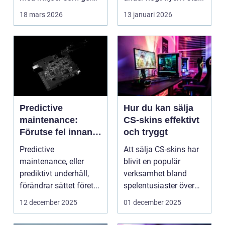
lugn, fokus...
18 mars 2026
13 januari 2026
Predictive
Hur du kan sälja
maintenance:
CS-skins effektivt
Förutse fel innan
och tryggt
de uppstår med
Predictive
Att sälja CS-skins har
hjälp av sensorer
maintenance, eller
blivit en populär
prediktivt underhåll,
verksamhet bland
förändrar sättet föret...
spelentusiaster över
hela v...
12 december 2025
01 december 2025