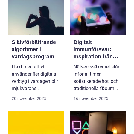
Självförbättrande
Digitalt
algoritmer i
immunförsvar:
vardagsprogram
Inspiration från
biologiska system
I takt med att vi
Nätverkssäkerhet står
för att stärka
använder fler digitala
inför allt mer
nätverkssäkerhet
verktyg i vardagen blir
sofistikerade hot, och
mjukvarans
traditionella f&oum...
anpassningsför...
20 november 2025
16 november 2025