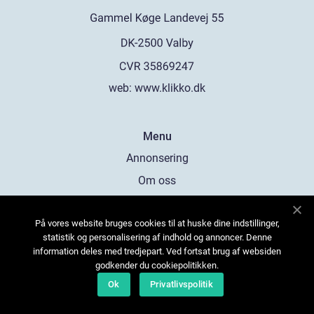
web:
www.klikko.dk
Menu
Annonsering
Om oss
Cookies
På vores website bruges cookies til at huske dine indstillinger,
Kontakta oss
statistik og personalisering af indhold og annoncer. Denne
Sitemap
information deles med tredjepart. Ved fortsat brug af websiden
godkender du cookiepolitikken.
Ok
Privatlivspolitik