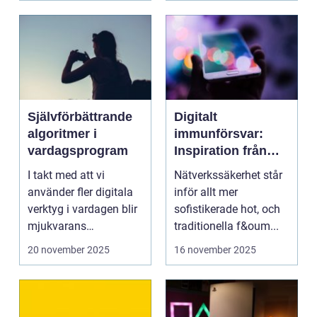
Självförbättrande
Digitalt
algoritmer i
immunförsvar:
vardagsprogram
Inspiration från
biologiska system
I takt med att vi
Nätverkssäkerhet står
för att stärka
använder fler digitala
inför allt mer
nätverkssäkerhet
verktyg i vardagen blir
sofistikerade hot, och
mjukvarans
traditionella f&oum...
anpassningsför...
20 november 2025
16 november 2025