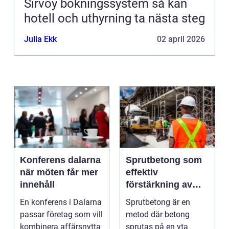
Sirvoy bokningssystem så kan
hotell och uthyrning ta nästa steg
Julia Ekk
02 april 2026
Konferens dalarna
Sprutbetong som
när möten får mer
effektiv
innehåll
förstärkning av
berg och betong
En konferens i Dalarna
Sprutbetong är en
passar företag som vill
metod där betong
kombinera affärsnytta
sprutas på en yta