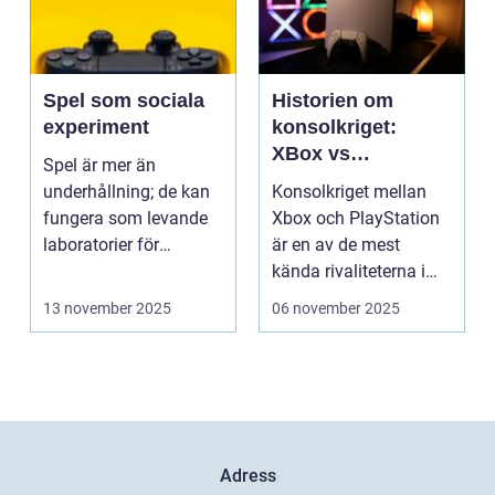
Spel som sociala
Historien om
experiment
konsolkriget:
XBox vs
Spel är mer än
PlayStation
underhållning; de kan
Konsolkriget mellan
fungera som levande
Xbox och PlayStation
laboratorier för
är en av de mest
m&aum...
kända rivaliteterna i
spelvä...
13 november 2025
06 november 2025
Adress