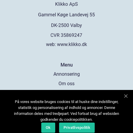
web:
www.klikko.dk
Menu
Annonsering
Om oss
Cookies
På vores website bruges cookies til at huske dine indstillinger,
Kontakta oss
statistik og personalisering af indhold og annoncer. Denne
Sitemap
information deles med tredjepart. Ved fortsat brug af websiden
godkender du cookiepolitikken.
Ok
Privatlivspolitik