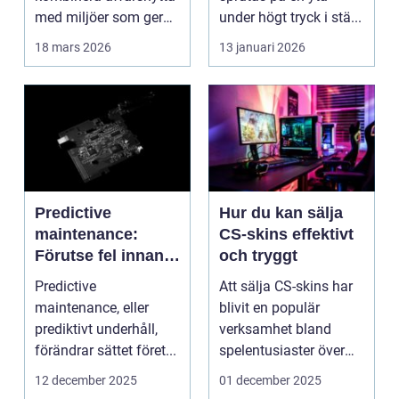
med miljöer som ger
under högt tryck i stä...
lugn, fokus...
18 mars 2026
13 januari 2026
Predictive
Hur du kan sälja
maintenance:
CS-skins effektivt
Förutse fel innan
och tryggt
de uppstår med
Predictive
Att sälja CS-skins har
hjälp av sensorer
maintenance, eller
blivit en populär
prediktivt underhåll,
verksamhet bland
förändrar sättet föret...
spelentusiaster över
hela v...
12 december 2025
01 december 2025