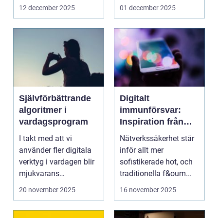
hela v...
12 december 2025
01 december 2025
Självförbättrande
Digitalt
algoritmer i
immunförsvar:
vardagsprogram
Inspiration från
biologiska system
I takt med att vi
Nätverkssäkerhet står
för att stärka
använder fler digitala
inför allt mer
nätverkssäkerhet
verktyg i vardagen blir
sofistikerade hot, och
mjukvarans
traditionella f&oum...
anpassningsför...
20 november 2025
16 november 2025