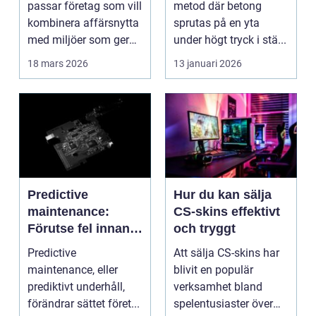
passar företag som vill
metod där betong
kombinera affärsnytta
sprutas på en yta
med miljöer som ger
under högt tryck i stä...
lugn, fokus...
18 mars 2026
13 januari 2026
Predictive
Hur du kan sälja
maintenance:
CS-skins effektivt
Förutse fel innan
och tryggt
de uppstår med
Predictive
Att sälja CS-skins har
hjälp av sensorer
maintenance, eller
blivit en populär
prediktivt underhåll,
verksamhet bland
förändrar sättet föret...
spelentusiaster över