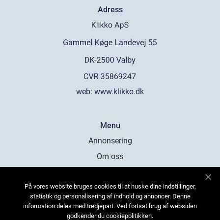
Adress
web:
www.klikko.dk
Menu
Annonsering
Om oss
Cookies
På vores website bruges cookies til at huske dine indstillinger,
Kontakta oss
statistik og personalisering af indhold og annoncer. Denne
Sitemap
information deles med tredjepart. Ved fortsat brug af websiden
godkender du cookiepolitikken.