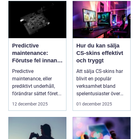
Predictive
Hur du kan sälja
maintenance:
CS-skins effektivt
Förutse fel innan
och tryggt
de uppstår med
Predictive
Att sälja CS-skins har
hjälp av sensorer
maintenance, eller
blivit en populär
prediktivt underhåll,
verksamhet bland
förändrar sättet föret...
spelentusiaster över
hela v...
12 december 2025
01 december 2025