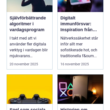
Självförbättrande
Digitalt
algoritmer i
immunförsvar:
vardagsprogram
Inspiration från
biologiska system
I takt med att vi
Nätverkssäkerhet står
för att stärka
använder fler digitala
inför allt mer
nätverkssäkerhet
verktyg i vardagen blir
sofistikerade hot, och
mjukvarans
traditionella f&oum...
anpassningsför...
20 november 2025
16 november 2025
Spel som sociala
Historien om