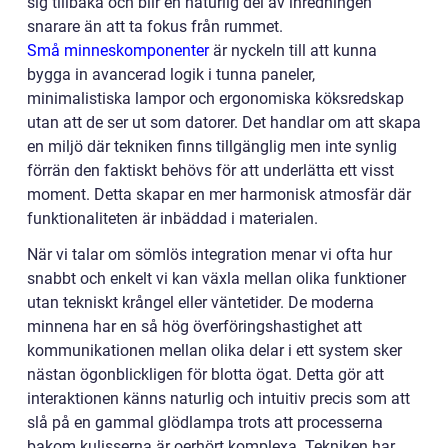
sig tillbaka och blir en naturlig del av inredningen
snarare än att ta fokus från rummet.
Små minneskomponenter
är nyckeln till att kunna
bygga in avancerad logik i tunna paneler,
minimalistiska lampor och ergonomiska köksredskap
utan att de ser ut som datorer. Det handlar om att skapa
en miljö där tekniken finns tillgänglig men inte synlig
förrän den faktiskt behövs för att underlätta ett visst
moment. Detta skapar en mer harmonisk atmosfär där
funktionaliteten är inbäddad i materialen.
När vi talar om sömlös integration menar vi ofta hur
snabbt och enkelt vi kan växla mellan olika funktioner
utan tekniskt krångel eller väntetider. De moderna
minnena har en så hög överföringshastighet att
kommunikationen mellan olika delar i ett system sker
nästan ögonblickligen för blotta ögat. Detta gör att
interaktionen känns naturlig och intuitiv precis som att
slå på en gammal glödlampa trots att processerna
bakom kulisserna är oerhört komplexa. Tekniken har