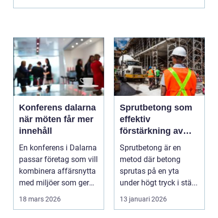
Konferens dalarna
Sprutbetong som
när möten får mer
effektiv
innehåll
förstärkning av
berg och betong
En konferens i Dalarna
Sprutbetong är en
passar företag som vill
metod där betong
kombinera affärsnytta
sprutas på en yta
med miljöer som ger
under högt tryck i stä...
lugn, fokus...
18 mars 2026
13 januari 2026