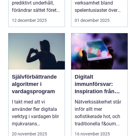
prediktivt underhåll,
verksamhet bland
förändrar sättet föret...
spelentusiaster över
hela v...
12 december 2025
01 december 2025
Självförbättrande
Digitalt
algoritmer i
immunförsvar:
vardagsprogram
Inspiration från
biologiska system
I takt med att vi
Nätverkssäkerhet står
för att stärka
använder fler digitala
inför allt mer
nätverkssäkerhet
verktyg i vardagen blir
sofistikerade hot, och
mjukvarans
traditionella f&oum...
anpassningsför...
20 november 2025
16 november 2025