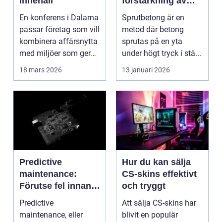
innehåll
förstärkning av
berg och betong
En konferens i Dalarna
Sprutbetong är en
passar företag som vill
metod där betong
kombinera affärsnytta
sprutas på en yta
med miljöer som ger
under högt tryck i stä...
lugn, fokus...
18 mars 2026
13 januari 2026
Predictive
Hur du kan sälja
maintenance:
CS-skins effektivt
Förutse fel innan
och tryggt
de uppstår med
Predictive
Att sälja CS-skins har
hjälp av sensorer
maintenance, eller
blivit en populär