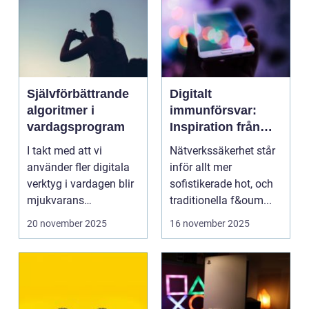
Självförbättrande
Digitalt
algoritmer i
immunförsvar:
vardagsprogram
Inspiration från
biologiska system
I takt med att vi
Nätverkssäkerhet står
för att stärka
använder fler digitala
inför allt mer
nätverkssäkerhet
verktyg i vardagen blir
sofistikerade hot, och
mjukvarans
traditionella f&oum...
anpassningsför...
20 november 2025
16 november 2025