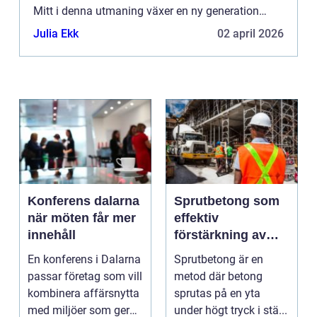
Mitt i denna utmaning växer en ny generation
smarta...
Julia Ekk
02 april 2026
Konferens dalarna
Sprutbetong som
när möten får mer
effektiv
innehåll
förstärkning av
berg och betong
En konferens i Dalarna
Sprutbetong är en
passar företag som vill
metod där betong
kombinera affärsnytta
sprutas på en yta
med miljöer som ger
under högt tryck i stä...