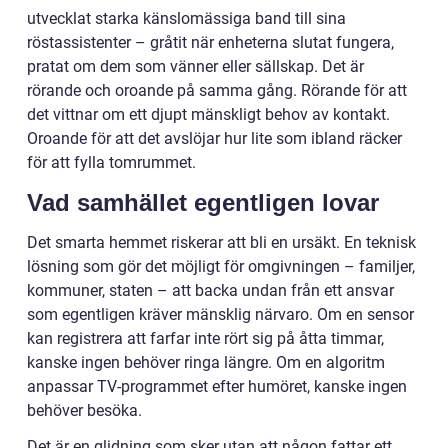
utvecklat starka känslomässiga band till sina
röstassistenter – gråtit när enheterna slutat fungera,
pratat om dem som vänner eller sällskap. Det är
rörande och oroande på samma gång. Rörande för att
det vittnar om ett djupt mänskligt behov av kontakt.
Oroande för att det avslöjar hur lite som ibland räcker
för att fylla tomrummet.
Vad samhället egentligen lovar
Det smarta hemmet riskerar att bli en ursäkt. En teknisk
lösning som gör det möjligt för omgivningen – familjer,
kommuner, staten – att backa undan från ett ansvar
som egentligen kräver mänsklig närvaro. Om en sensor
kan registrera att farfar inte rört sig på åtta timmar,
kanske ingen behöver ringa längre. Om en algoritm
anpassar TV-programmet efter humöret, kanske ingen
behöver besöka.
Det är en glidning som sker utan att någon fattar ett