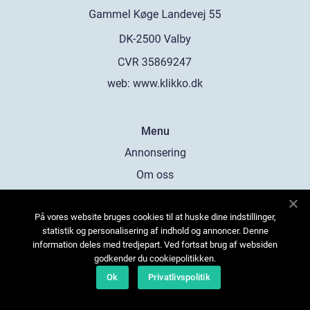
web:
www.klikko.dk
Menu
Annonsering
Om oss
Cookies
På vores website bruges cookies til at huske dine indstillinger,
Kontakta oss
statistik og personalisering af indhold og annoncer. Denne
Sitemap
information deles med tredjepart. Ved fortsat brug af websiden
godkender du cookiepolitikken.
Ok
Privatlivspolitik