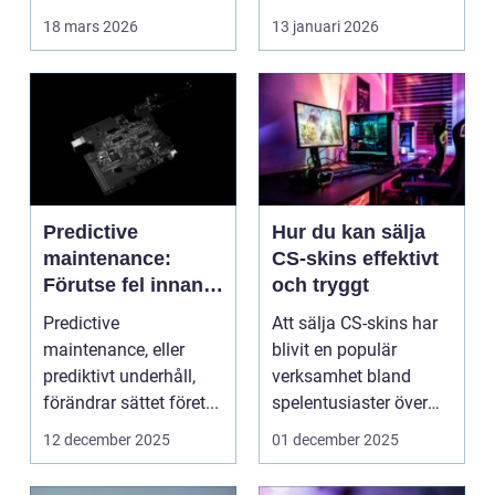
lugn, fokus...
18 mars 2026
13 januari 2026
Predictive
Hur du kan sälja
maintenance:
CS-skins effektivt
Förutse fel innan
och tryggt
de uppstår med
Predictive
Att sälja CS-skins har
hjälp av sensorer
maintenance, eller
blivit en populär
prediktivt underhåll,
verksamhet bland
förändrar sättet föret...
spelentusiaster över
hela v...
12 december 2025
01 december 2025