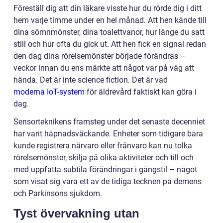
Föreställ dig att din läkare visste hur du rörde dig i ditt
hem varje timme under en hel månad. Att hen kände till
dina sömnmönster, dina toalettvanor, hur länge du satt
still och hur ofta du gick ut. Att hen fick en signal redan
den dag dina rörelsemönster började förändras –
veckor innan du ens märkte att något var på väg att
hända. Det är inte science fiction. Det är vad
moderna IoT-system
för äldrevård faktiskt kan göra i
dag.
Sensorteknikens framsteg under det senaste decenniet
har varit häpnadsväckande. Enheter som tidigare bara
kunde registrera närvaro eller frånvaro kan nu tolka
rörelsemönster, skilja på olika aktiviteter och till och
med uppfatta subtila förändringar i gångstil – något
som visat sig vara ett av de tidiga tecknen på demens
och Parkinsons sjukdom.
Tyst övervakning utan