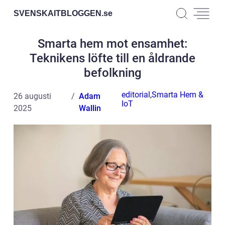
SVENSKAITBLOGGEN.
se
Smarta hem mot ensamhet:
Teknikens löfte till en åldrande
befolkning
editorial
,
Smarta Hem &
26 augusti
Adam
IoT
2025
Wallin