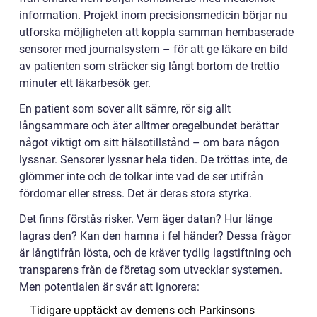
information. Projekt inom precisionsmedicin börjar nu
utforska möjligheten att koppla samman hembaserade
sensorer med journalsystem – för att ge läkare en bild
av patienten som sträcker sig långt bortom de trettio
minuter ett läkarbesök ger.
En patient som sover allt sämre, rör sig allt
långsammare och äter alltmer oregelbundet berättar
något viktigt om sitt hälsotillstånd – om bara någon
lyssnar. Sensorer lyssnar hela tiden. De tröttas inte, de
glömmer inte och de tolkar inte vad de ser utifrån
fördomar eller stress. Det är deras stora styrka.
Det finns förstås risker. Vem äger datan? Hur länge
lagras den? Kan den hamna i fel händer? Dessa frågor
är långtifrån lösta, och de kräver tydlig lagstiftning och
transparens från de företag som utvecklar systemen.
Men potentialen är svår att ignorera:
Tidigare upptäckt av demens och Parkinsons