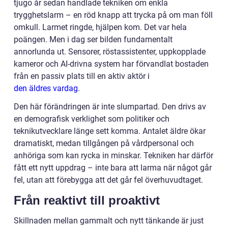
tjugo år sedan handlade tekniken om enkla
trygghetslarm – en röd knapp att trycka på om man föll
omkull. Larmet ringde, hjälpen kom. Det var hela
poängen. Men i dag ser bilden fundamentalt
annorlunda ut. Sensorer, röstassistenter, uppkopplade
kameror och AI-drivna system har förvandlat bostaden
från en passiv plats till en aktiv aktör i
den äldres vardag
.
Den här förändringen är inte slumpartad. Den drivs av
en demografisk verklighet som politiker och
teknikutvecklare länge sett komma. Antalet äldre ökar
dramatiskt, medan tillgången på vårdpersonal och
anhöriga som kan rycka in minskar. Tekniken har därför
fått ett nytt uppdrag – inte bara att larma när något går
fel, utan att förebygga att det går fel överhuvudtaget.
Från reaktivt till proaktivt
Skillnaden mellan gammalt och nytt tänkande är just