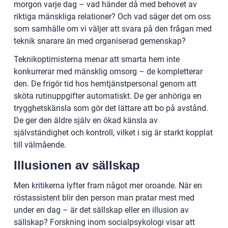
morgon varje dag – vad händer då med behovet av
riktiga mänskliga relationer? Och vad säger det om oss
som samhälle om vi väljer att svara på den frågan med
teknik snarare än med organiserad gemenskap?
Teknikoptimisterna menar att smarta hem inte
konkurrerar med mänsklig omsorg – de kompletterar
den. De frigör tid hos hemtjänstpersonal genom att
sköta rutinuppgifter automatiskt. De ger anhöriga en
trygghetskänsla som gör det lättare att bo på avstånd.
De ger den äldre själv en ökad känsla av
självständighet och kontroll, vilket i sig är starkt kopplat
till välmående.
Illusionen av sällskap
Men kritikerna lyfter fram något mer oroande. När en
röstassistent blir den person man pratar mest med
under en dag – är det sällskap eller en illusion av
sällskap? Forskning inom socialpsykologi visar att