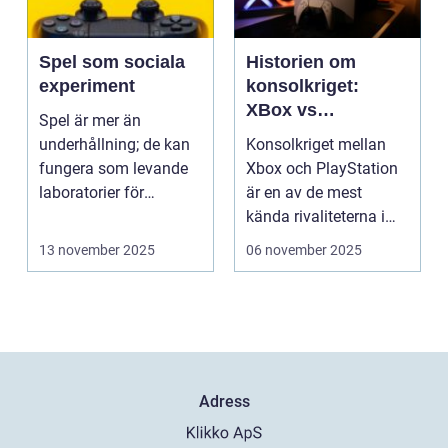
Spel som sociala
Historien om
experiment
konsolkriget:
XBox vs
Spel är mer än
PlayStation
underhållning; de kan
Konsolkriget mellan
fungera som levande
Xbox och PlayStation
laboratorier för
är en av de mest
m&aum...
kända rivaliteterna i
spelvä...
13 november 2025
06 november 2025
Adress