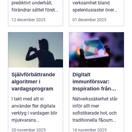
prediktivt underhåll,
verksamhet bland
förändrar sättet föret...
spelentusiaster över
hela v...
12 december 2025
01 december 2025
Självförbättrande
Digitalt
algoritmer i
immunförsvar:
vardagsprogram
Inspiration från
biologiska system
I takt med att vi
Nätverkssäkerhet står
för att stärka
använder fler digitala
inför allt mer
nätverkssäkerhet
verktyg i vardagen blir
sofistikerade hot, och
mjukvarans
traditionella f&oum...
anpassningsför...
20 november 2025
16 november 2025