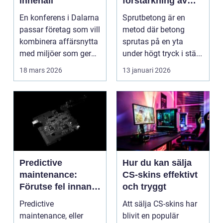
innehåll
förstärkning av
berg och betong
En konferens i Dalarna
Sprutbetong är en
passar företag som vill
metod där betong
kombinera affärsnytta
sprutas på en yta
med miljöer som ger
under högt tryck i stä...
lugn, fokus...
18 mars 2026
13 januari 2026
Predictive
Hur du kan sälja
maintenance:
CS-skins effektivt
Förutse fel innan
och tryggt
de uppstår med
Predictive
Att sälja CS-skins har
hjälp av sensorer
maintenance, eller
blivit en populär