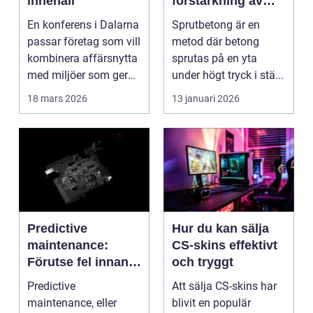
innehåll
förstärkning av
berg och betong
En konferens i Dalarna
Sprutbetong är en
passar företag som vill
metod där betong
kombinera affärsnytta
sprutas på en yta
med miljöer som ger
under högt tryck i stä...
lugn, fokus...
18 mars 2026
13 januari 2026
Predictive
Hur du kan sälja
maintenance:
CS-skins effektivt
Förutse fel innan
och tryggt
de uppstår med
Predictive
Att sälja CS-skins har
hjälp av sensorer
maintenance, eller
blivit en populär