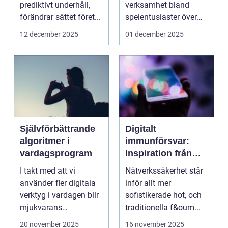
prediktivt underhåll,
verksamhet bland
förändrar sättet föret...
spelentusiaster över
hela v...
12 december 2025
01 december 2025
Självförbättrande
Digitalt
algoritmer i
immunförsvar:
vardagsprogram
Inspiration från
biologiska system
I takt med att vi
Nätverkssäkerhet står
för att stärka
använder fler digitala
inför allt mer
nätverkssäkerhet
verktyg i vardagen blir
sofistikerade hot, och
mjukvarans
traditionella f&oum...
anpassningsför...
20 november 2025
16 november 2025