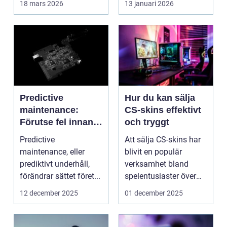
18 mars 2026
13 januari 2026
Predictive
Hur du kan sälja
maintenance:
CS-skins effektivt
Förutse fel innan
och tryggt
de uppstår med
Predictive
Att sälja CS-skins har
hjälp av sensorer
maintenance, eller
blivit en populär
prediktivt underhåll,
verksamhet bland
förändrar sättet föret...
spelentusiaster över
hela v...
12 december 2025
01 december 2025