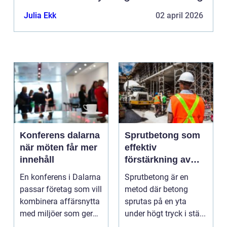
Julia Ekk
02 april 2026
Konferens dalarna
Sprutbetong som
när möten får mer
effektiv
innehåll
förstärkning av
berg och betong
En konferens i Dalarna
Sprutbetong är en
passar företag som vill
metod där betong
kombinera affärsnytta
sprutas på en yta
med miljöer som ger
under högt tryck i stä...
lugn, fokus...