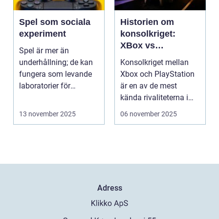
Spel som sociala
Historien om
experiment
konsolkriget:
XBox vs
Spel är mer än
PlayStation
underhållning; de kan
Konsolkriget mellan
fungera som levande
Xbox och PlayStation
laboratorier för
är en av de mest
m&aum...
kända rivaliteterna i
spelvä...
13 november 2025
06 november 2025
Adress