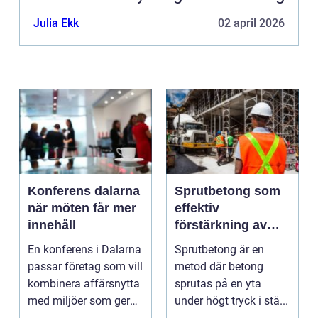
Julia Ekk
02 april 2026
Konferens dalarna
Sprutbetong som
när möten får mer
effektiv
innehåll
förstärkning av
berg och betong
En konferens i Dalarna
Sprutbetong är en
passar företag som vill
metod där betong
kombinera affärsnytta
sprutas på en yta
med miljöer som ger
under högt tryck i stä...
lugn, fokus...