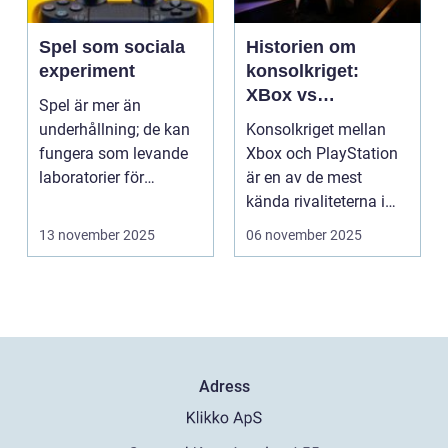
Spel som sociala
Historien om
experiment
konsolkriget:
XBox vs
Spel är mer än
PlayStation
underhållning; de kan
Konsolkriget mellan
fungera som levande
Xbox och PlayStation
laboratorier för
är en av de mest
m&aum...
kända rivaliteterna i
spelvä...
13 november 2025
06 november 2025
Adress