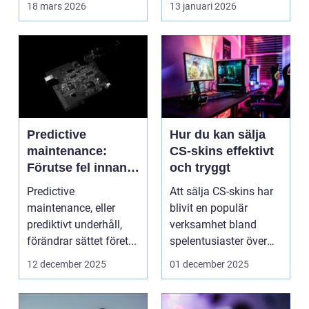
18 mars 2026
13 januari 2026
Predictive
Hur du kan sälja
maintenance:
CS-skins effektivt
Förutse fel innan
och tryggt
de uppstår med
Predictive
Att sälja CS-skins har
hjälp av sensorer
maintenance, eller
blivit en populär
prediktivt underhåll,
verksamhet bland
förändrar sättet föret...
spelentusiaster över
hela v...
12 december 2025
01 december 2025