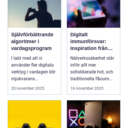
Självförbättrande
Digitalt
algoritmer i
immunförsvar:
vardagsprogram
Inspiration från
biologiska system
I takt med att vi
Nätverkssäkerhet står
för att stärka
använder fler digitala
inför allt mer
nätverkssäkerhet
verktyg i vardagen blir
sofistikerade hot, och
mjukvarans
traditionella f&oum...
anpassningsför...
20 november 2025
16 november 2025