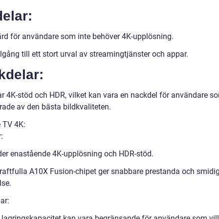
elar:
ärd för användare som inte behöver 4K-upplösning.
llgång till ett stort urval av streamingtjänster och appar.
kdelar:
r 4K-stöd och HDR, vilket kan vara en nackdel för användare s
rade av den bästa bildkvaliteten.
e TV 4K:
:
der enastående 4K-upplösning och HDR-stöd.
raftfulla A10X Fusion-chipet ger snabbare prestanda och smidi
lse.
ar:
 lagringskapacitet kan vara begränsande för användare som vil