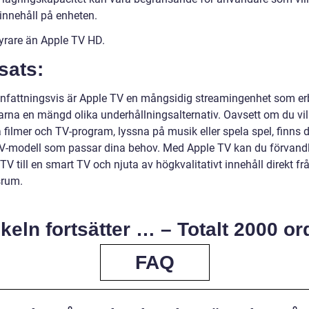
innehåll på enheten.
dyrare än Apple TV HD.
sats:
attningsvis är Apple TV en mångsidig streamingenhet som er
rna en mängd olika underhållningsalternativ. Oavsett om du vil
filmer och TV-program, lyssna på musik eller spela spel, finns d
V-modell som passar dina behov. Med Apple TV kan du förvandl
TV till en smart TV och njuta av högkvalitativt innehåll direkt frå
srum.
ikeln fortsätter … – Totalt 2000 or
FAQ