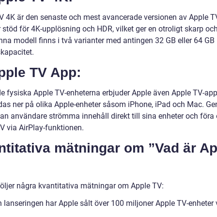
V 4K är den senaste och mest avancerade versionen av Apple T
 stöd för 4K-upplösning och HDR, vilket ger en otroligt skarp och
enna modell finns i två varianter med antingen 32 GB eller 64 GB
kapacitet.
pple TV App:
de fysiska Apple TV-enheterna erbjuder Apple även Apple TV-ap
das ner på olika Apple-enheter såsom iPhone, iPad och Mac. G
an användare strömma innehåll direkt till sina enheter och föra 
 TV via AirPlay-funktionen.
titativa mätningar om ”Vad är Ap
öljer några kvantitativa mätningar om Apple TV:
 lanseringen har Apple sålt över 100 miljoner Apple TV-enheter 