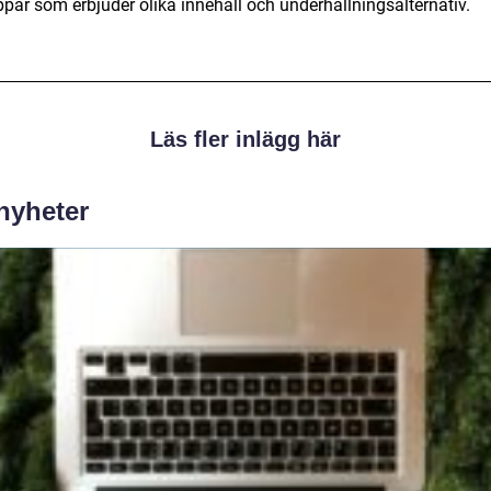
ppar som erbjuder olika innehåll och underhållningsalternativ.
Läs fler inlägg här
 nyheter