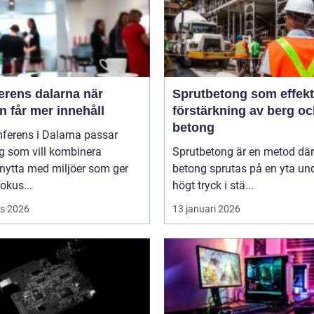
rens dalarna när
Sprutbetong som effekt
 får mer innehåll
förstärkning av berg o
betong
ferens i Dalarna passar
g som vill kombinera
Sprutbetong är en metod där
nytta med miljöer som ger
betong sprutas på en yta un
fokus...
högt tryck i stä...
s 2026
13 januari 2026