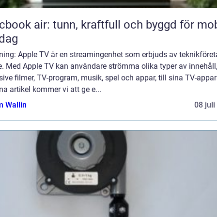
book air: tunn, kraftfull och byggd för mob
rdag
dning: Apple TV är en streamingenhet som erbjuds av teknikföret
e. Med Apple TV kan användare strömma olika typer av innehåll
sive filmer, TV-program, musik, spel och appar, till sina TV-appar
na artikel kommer vi att ge e...
 Wallin
08 jul