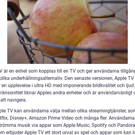
 är en enhet som kopplas till en TV och ger användarna tillgång 
lika underhållningsalternativ. Den senaste versionen, Apple TV
 en upplevelse i ultra HD med imponerande bildkvalitet och ljud.
ränssnittet liknar Apples andra enheter och är användarvänligt 
t att navigera.
le TV kan användarna välja mellan olika streamingtjänster, so
tflix, Disney+, Amazon Prime Video och många fler. Användarna
trömma musik via appar som Apple Music, Spotify och Pandora
m erbjuder Apple TV ett stort urval av spel och appar som kan 