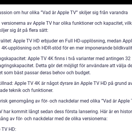
ssion om hur olika ”Vad är Apple TV” skiljer sig från varandra
 versionerna av Apple TV har olika funktioner och kapacitet, vilk
iljer sig åt på flera sätt:
valitet: Apple TV HD erbjuder en Full HD-upplösning, medan App
a 4K-upplösning och HDR-stöd för en mer imponerande bildkvalit
ngskapacitet: Apple TV 4K finns i två varianter med antingen 32 
gringskapacitet. Detta gör det möjligt för användare att välja d
et som bäst passar deras behov och budget.
killnad: Apple TV 4K är något dyrare än Apple TV HD på grund a
ade teknik och funktioner.
orisk genomgång av för- och nackdelar med olika ”Vad är Apple
V har kommit långt sedan dess första lansering. Här är en histor
ng av för- och nackdelar med de olika versionerna:
e TV HD: