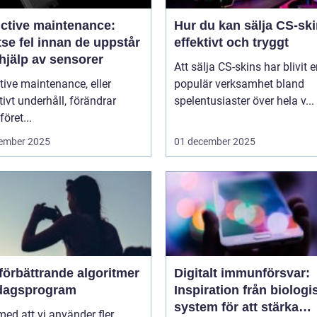
ictive maintenance:
Hur du kan sälja CS-sk
se fel innan de uppstår
effektivt och tryggt
hjälp av sensorer
Att sälja CS-skins har blivit 
tive maintenance, eller
populär verksamhet bland
tivt underhåll, förändrar
spelentusiaster över hela v...
föret...
ember 2025
01 december 2025
förbättrande algoritmer
Digitalt immunförsvar:
rdagsprogram
Inspiration från biologi
system för att stärka
 med att vi använder fler