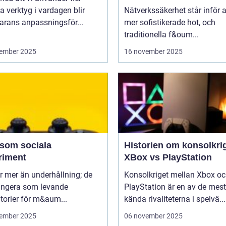
nätverkssäkerhet
la verktyg i vardagen blir
Nätverkssäkerhet står inför a
arans anpassningsför...
mer sofistikerade hot, och
traditionella f&oum...
ember 2025
16 november 2025
 som sociala
Historien om konsolkrig
riment
XBox vs PlayStation
r mer än underhållning; de
Konsolkriget mellan Xbox o
ungera som levande
PlayStation är en av de mest
torier för m&aum...
kända rivaliteterna i spelvä...
ember 2025
06 november 2025