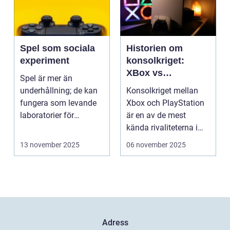
Spel som sociala
Historien om
experiment
konsolkriget:
XBox vs
Spel är mer än
PlayStation
underhållning; de kan
Konsolkriget mellan
fungera som levande
Xbox och PlayStation
laboratorier för
är en av de mest
m&aum...
kända rivaliteterna i
spelvä...
13 november 2025
06 november 2025
Adress