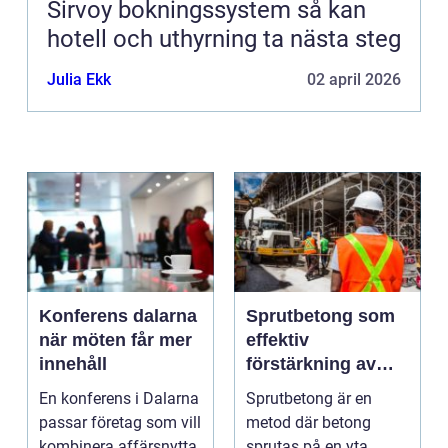
Sirvoy bokningssystem så kan
hotell och uthyrning ta nästa steg
Julia Ekk
02 april 2026
Konferens dalarna
Sprutbetong som
när möten får mer
effektiv
innehåll
förstärkning av
berg och betong
En konferens i Dalarna
Sprutbetong är en
passar företag som vill
metod där betong
kombinera affärsnytta
sprutas på en yta