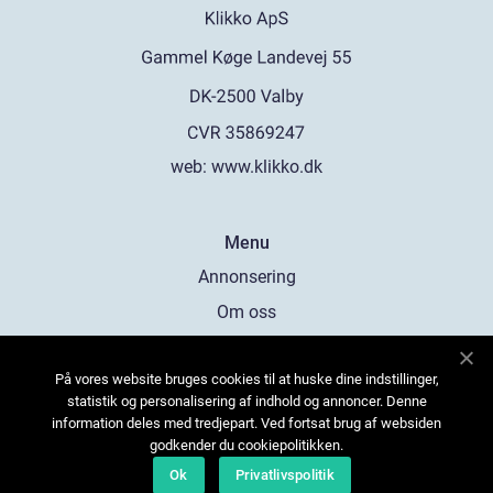
web:
www.klikko.dk
Menu
Annonsering
Om oss
Cookies
På vores website bruges cookies til at huske dine indstillinger,
Kontakta oss
statistik og personalisering af indhold og annoncer. Denne
Sitemap
information deles med tredjepart. Ved fortsat brug af websiden
godkender du cookiepolitikken.
Ok
Privatlivspolitik