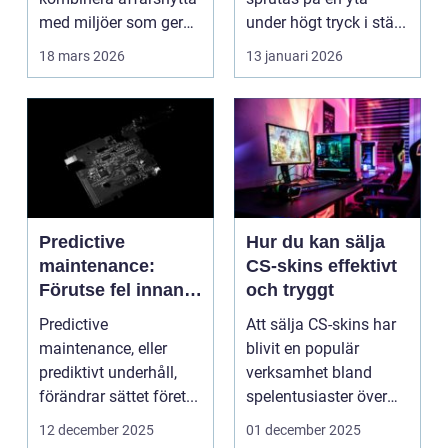
med miljöer som ger
under högt tryck i stä...
lugn, fokus...
18 mars 2026
13 januari 2026
Predictive
Hur du kan sälja
maintenance:
CS-skins effektivt
Förutse fel innan
och tryggt
de uppstår med
Predictive
Att sälja CS-skins har
hjälp av sensorer
maintenance, eller
blivit en populär
prediktivt underhåll,
verksamhet bland
förändrar sättet föret...
spelentusiaster över
hela v...
12 december 2025
01 december 2025