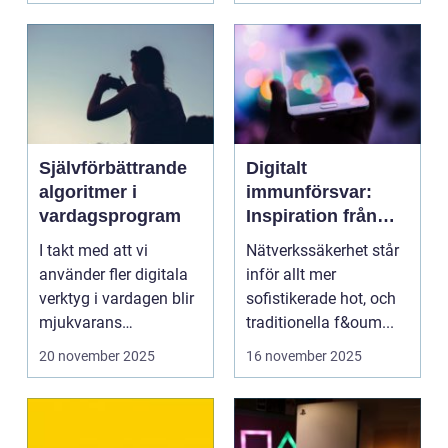
Självförbättrande
Digitalt
algoritmer i
immunförsvar:
vardagsprogram
Inspiration från
biologiska system
I takt med att vi
Nätverkssäkerhet står
för att stärka
använder fler digitala
inför allt mer
nätverkssäkerhet
verktyg i vardagen blir
sofistikerade hot, och
mjukvarans
traditionella f&oum...
anpassningsför...
20 november 2025
16 november 2025