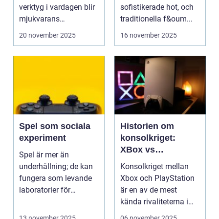
nätverkssäkerhet
verktyg i vardagen blir
sofistikerade hot, och
mjukvarans
traditionella f&oum...
anpassningsför...
20 november 2025
16 november 2025
Spel som sociala
Historien om
experiment
konsolkriget:
XBox vs
Spel är mer än
PlayStation
underhållning; de kan
Konsolkriget mellan
fungera som levande
Xbox och PlayStation
laboratorier för
är en av de mest
m&aum...
kända rivaliteterna i
spelvä...
13 november 2025
06 november 2025