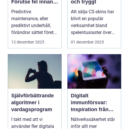
Förutse fel innan
och tryggt
de uppstår med
Predictive
Att sälja CS-skins har
hjälp av sensorer
maintenance, eller
blivit en populär
prediktivt underhåll,
verksamhet bland
förändrar sättet föret...
spelentusiaster över
hela v...
12 december 2025
01 december 2025
Självförbättrande
Digitalt
algoritmer i
immunförsvar:
vardagsprogram
Inspiration från
biologiska system
I takt med att vi
Nätverkssäkerhet står
för att stärka
använder fler digitala
inför allt mer