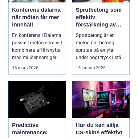
Konferens dalarna
Sprutbetong som
när möten får mer
effektiv
innehåll
förstärkning av
berg och betong
En konferens i Dalarna
Sprutbetong är en
passar företag som vill
metod där betong
kombinera affärsnytta
sprutas på en yta
med miljöer som ger
under högt tryck i stä...
lugn, fokus...
18 mars 2026
13 januari 2026
Predictive
Hur du kan sälja
maintenance:
CS-skins effektivt