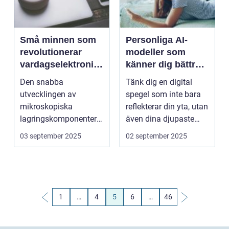
Små minnen som
Personliga AI-
revolutionerar
modeller som
vardagselektronik
känner dig bättre
i hemmet
än du själv
Den snabba
Tänk dig en digital
utvecklingen av
spegel som inte bara
mikroskopiska
reflekterar din yta, utan
lagringskomponenter
även dina djupaste
har tyst banat väg för
pref...
03 september 2025
02 september 2025
en tek...
1
…
4
5
6
…
46