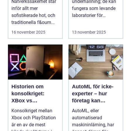
Nätverkssäkerhet står
underhållning; de kan
för att stärka
inför allt mer
fungera som levande
nätverkssäkerhet
sofistikerade hot, och
laboratorier för
traditionella f&oum...
m&aum...
16 november 2025
13 november 2025
Historien om
AutoML för icke-
konsolkriget:
experter – hur
XBox vs
företag kan
PlayStation
använda
Konsolkriget mellan
AutoML, eller
självlärande
Xbox och PlayStation
automatiserad
modeller
är en av de mest
maskininlärning, har