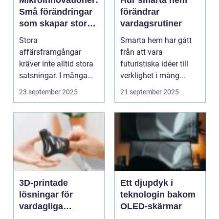
Mikroinnovationer:
Hur smarta hem
Små förändringar
förändrar
som skapar stora
vardagsrutiner
affärsframgångar
Stora
Smarta hem har gått
affärsframgångar
från att vara
kräver inte alltid stora
futuristiska idéer till
satsningar. I många
verklighet i mång...
fall ä...
23 september 2025
21 september 2025
3D-printade
Ett djupdyk i
lösningar för
teknologin bakom
vardagliga
OLED-skärmar
problem hemma