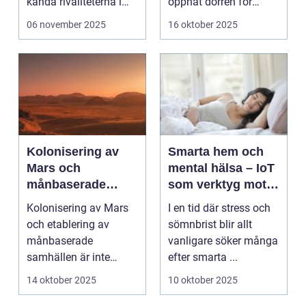
kända rivaliteterna i
öppnat dörren för
spelvä...
företag ...
06 november 2025
16 oktober 2025
Kolonisering av
Smarta hem och
Mars och
mental hälsa – IoT
månbaserade
som verktyg mot
samhällen –
stress och dålig
Kolonisering av Mars
I en tid där stress och
tekniken som gör
sömn
och etablering av
sömnbrist blir allt
det möjligt
månbaserade
vanligare söker många
samhällen är inte
efter smarta ...
längre enb...
14 oktober 2025
10 oktober 2025