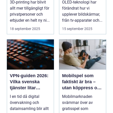
3D-printing har blivit
OLED-teknologi har
allt mer tillgängligt för
förändrat hur vi
privatpersoner och
upplever bildskärmar,
erbjuder en helt ny ni...
från tv-apparater och...
18 september 2025
15 september 2025
VPN-guiden 2026:
Mobilspel som
Vilka svenska
faktiskt är bra –
tjänster litar
utan köppress och
experterna på?
reklam
I en tid då digital
Mobilmarknaden
övervakning och
svämmar över av
datainsamling blir allt
gratisspel som