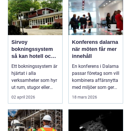
Sirvoy
Konferens dalarna
bokningssystem
när möten får mer
så kan hotell och
innehåll
uthyrning ta nästa
Ett bokningssystem är
En konferens i Dalarna
steg
hjärtat i alla
passar företag som vill
verksamheter som hyr
kombinera affärsnytta
ut rum, stugor eller
med miljöer som ger
andra objekt. När bok...
lugn, fokus...
02 april 2026
18 mars 2026