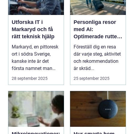
Utforska IT i
Personliga resor
Markaryd och få
med AI:
rätt teknisk hjälp
Optimerade rutter,
rekommendationer
Markaryd, en pittoresk
Föreställ dig en resa
och upplevelser
ort i södra Sverige,
där varje steg, aktivitet
kanske inte är det
och rekommendation
första namnet man
är skräd...
f&ou...
28 september 2025
25 september 2025