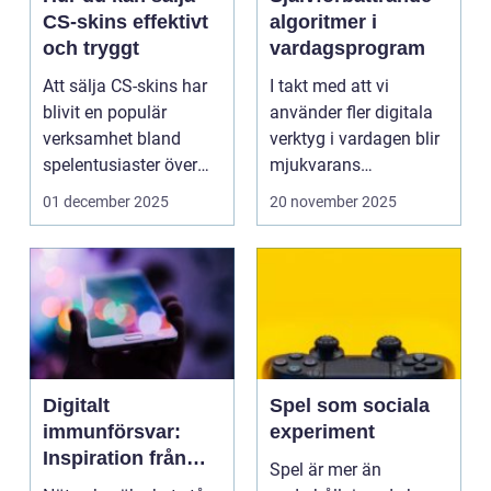
CS-skins effektivt
algoritmer i
och tryggt
vardagsprogram
Att sälja CS-skins har
I takt med att vi
blivit en populär
använder fler digitala
verksamhet bland
verktyg i vardagen blir
spelentusiaster över
mjukvarans
hela v...
anpassningsför...
01 december 2025
20 november 2025
Digitalt
Spel som sociala
immunförsvar:
experiment
Inspiration från
Spel är mer än
biologiska system