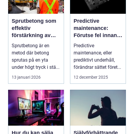
Sprutbetong som
Predictive
effektiv
maintenance:
förstärkning av
Förutse fel innan
berg och betong
de uppstår med
Sprutbetong är en
Predictive
hjälp av sensorer
metod där betong
maintenance, eller
sprutas på en yta
prediktivt underhåll,
under högt tryck i stä...
förändrar sättet föret...
13 januari 2026
12 december 2025
Hur du kan sälja
Självförbättrande