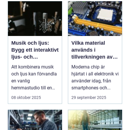
Musik och ljus:
Vilka material
Bygg ett interaktivt
används i
ljus- och
tillverkningen av
ljudsystem för
moderna chip?
Att kombinera musik
Moderna chip är
hemmastudion
och ljus kan förvandla
hjärtat i all elektronik vi
en vanlig
använder idag, från
hemmastudio till en
smartphones och...
kreativ och interaktiv...
08 oktober 2025
29 september 2025