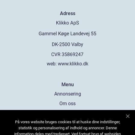
Adress
web:
www.klikko.dk
Menu
Annonsering
Om oss
Cookies
På vores website bruges cookies til at huske dine indstillinger,
Kontakta oss
statistik og personalisering af indhold og annoncer. Denne
Sitemap
information deles med tredjepart. Ved fortsat brug af websiden