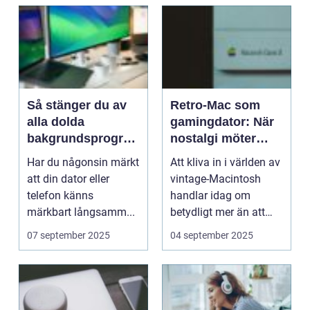
Så stänger du av
Retro-Mac som
alla dolda
gamingdator: När
bakgrundsprogra
nostalgi möter
m på en gång
prestanda
Har du någonsin märkt
Att kliva in i världen av
att din dator eller
vintage-Macintosh
telefon känns
handlar idag om
märkbart långsamm...
betydligt mer än att
bara l&ar...
07 september 2025
04 september 2025