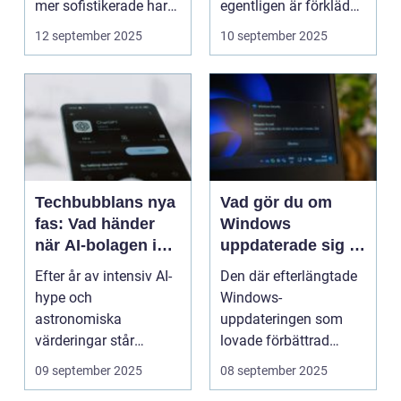
mer sofistikerade har
egentligen är förklädda
valet a...
kasin...
12 september 2025
10 september 2025
Techbubblans nya
Vad gör du om
fas: Vad händer
Windows
när AI-bolagen inte
uppdaterade sig –
levererar?
och nu funkar
Efter år av intensiv AI-
Den där efterlängtade
ingenting?
hype och
Windows-
astronomiska
uppdateringen som
värderingar står
lovade förbättrad
teknikbranschen inf&...
prestanda och ...
09 september 2025
08 september 2025